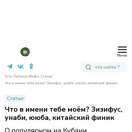
Меню
/
/
Усть-Лабинск Инфо
Статьи
/
Что в имени тебе моём? Зизифус, унаби, ююба, китайский финик
Статьи
Что в имени тебе моём? Зизифус,
унаби, ююба, китайский финик
О популярном на Кубани