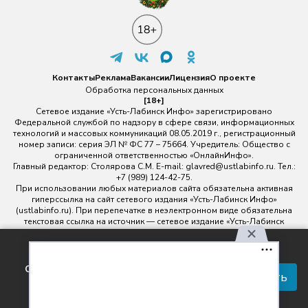
Контакты
Реклама
Вакансии
Лицензия
О проекте
Обработка персональных данных
[18+]
Сетевое издание «Усть-Лабинск Инфо» зарегистрировано
Федеральной службой по надзору в сфере связи, информационных
технологий и массовых коммуникаций 08.05.2019 г., регистрационный
номер записи: серия ЭЛ № ФС 77 – 75664. Учредитель: Общество с
ограниченной ответственностью «ОнлайнИнфо».
Главный редактор: Столярова С.М. E-mail:
glavred@ustlabinfo.ru
. Тел.:
+7 (989) 124-42-75.
При использовании любых материалов сайта обязательна активная
гиперссылка на сайт сетевого издания «Усть-Лабинск Инфо»
(ustlabinfo.ru). При перепечатке в неэлектронном виде обязательна
текстовая ссылка на источник — сетевое издание «Усть-Лабинск
инфо».
Использование фото- и видеоматериалов без письменного
Используя наш сайт, вы
разрешения редакции сетевого издания «Усть-Лабинск Инфо» не
соглашаетесь с правилами
допускается.
Принять
обработки персональных
данных.