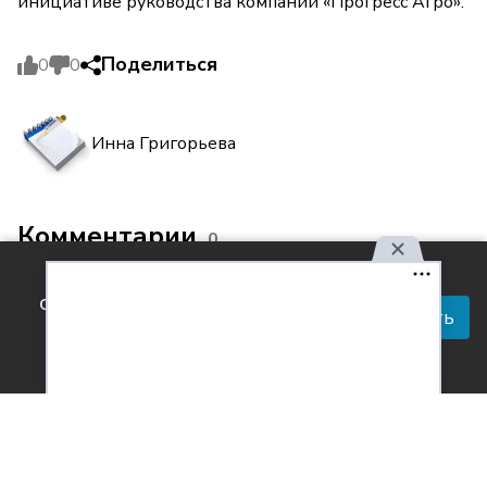
инициативе руководства компании «Прогресс Агро».
Поделиться
0
0
Инна Григорьева
Комментарии
0
Используя наш сайт, вы
соглашаетесь с правилами
Принять
обработки персональных
данных.
Согласен с
обработкой персональных данных