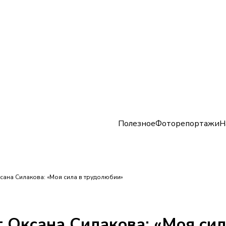
Полезное
Фоторепортажи
Н
ана Силакова: «Моя сила в трудолюбии»
 Оксана Силакова: «Моя сил