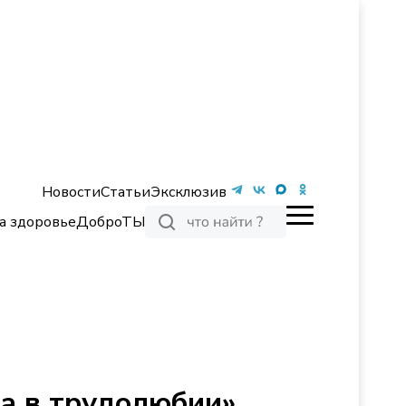
Новости
Статьи
Эксклюзив
а здоровье
ДоброТЫ
а в трудолюбии»