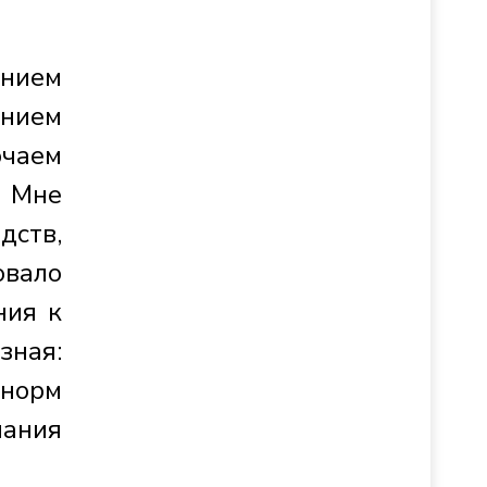
нием
ением
ючаем
. Мне
ств,
овало
ния к
зная:
 норм
нания