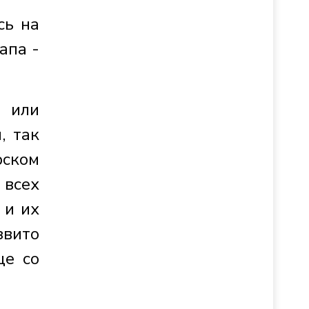
сь на
апа -
а или
, так
рском
 всех
 и их
звито
ще со