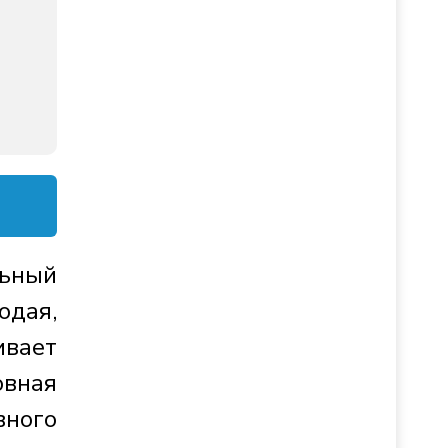
льный
одая,
вает
овная
ного