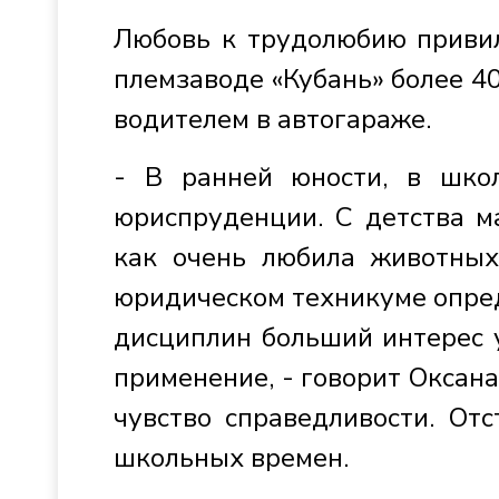
Любовь к трудолюбию привил
племзаводе «Кубань» более 40
водителем в автогараже.
- В ранней юности, в шко
юриспруденции. С детства м
как очень любила животных
юридическом техникуме опред
дисциплин больший интерес 
применение, - говорит Оксана
чувство справедливости. От
школьных времен.