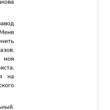
акова
завод
 Меня
енить
азов,
о моя
иста,
я на
ского
ьный.