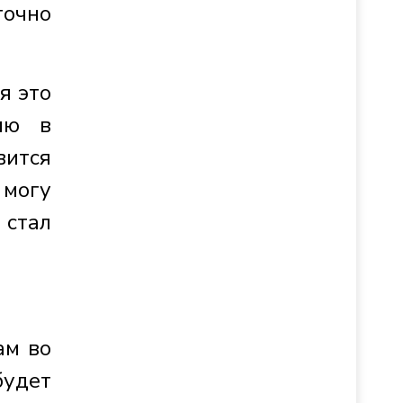
точно
я это
ию в
ится
 могу
стал
ам во
будет