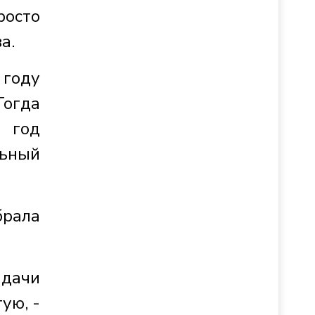
росто
а.
 году
Тогда
6 год
льный
брала
адачи
ую, -