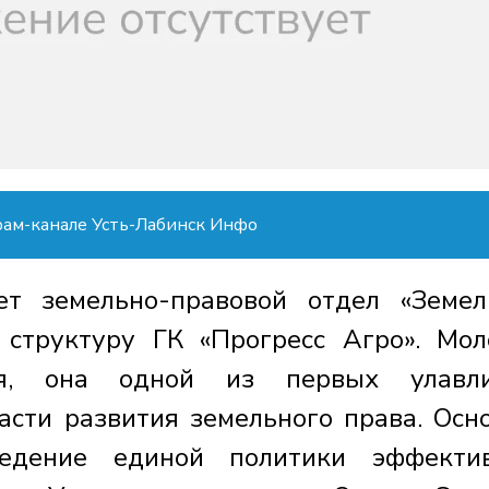
рам-канале Усть-Лабинск Инфо
ет земельно-правовой отдел «Земе
структуру ГК «Прогресс Агро». Мол
ая, она одной из первых улавли
асти развития земельного права. Осн
едение единой политики эффектив