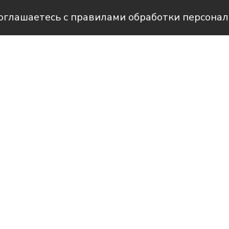
соглашаетесь с правилами обработки персона
Фото: администрация Братского сельского по
рам-канале Усть-Лабинск Инфо
Лабинского района – Братское и Ленин
се инициативного бюджетирования и
блей. Средства пойдут на благоустройс