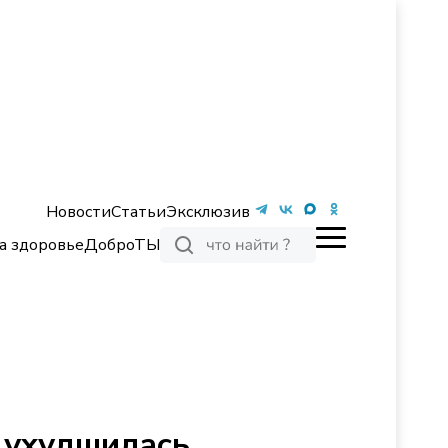
Новости
Статьи
Эксклюзив
а здоровье
ДоброТЫ
9 ухудшилась