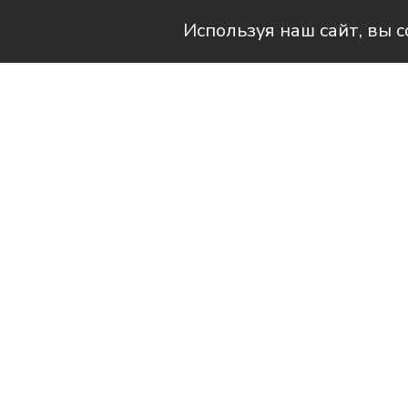
Используя наш сайт, вы 
Читай актуальные новости в телег
Два сельских поселения Усть-
– победили в краевом конкур
получили на двоих 9,4 млн ру