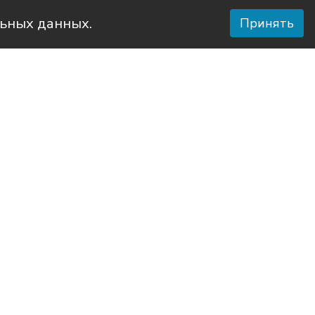
льных данных.
Принять
селения
ское
тво