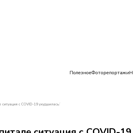
Полезное
Фоторепортажи
Н
/
е ситуация с COVID-19 ухудшилась
питале ситуация с COVID-1