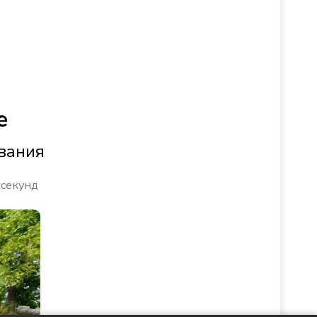
е
вания
 секунд