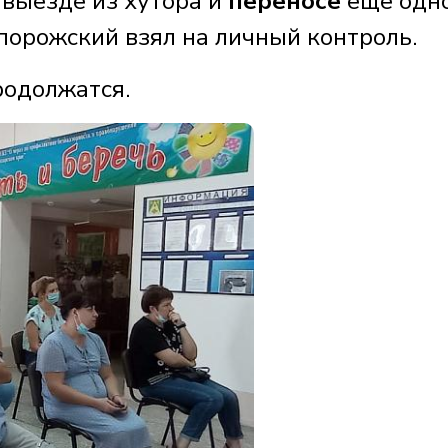
 выезде из хутора и
переносе
еще одн
апорожский взял на личный контроль.
родолжатся.