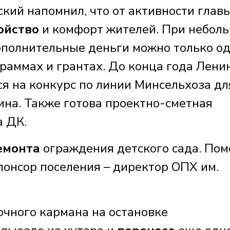
кий напомнил, что от активности глав
ойство
и комфорт жителей. При небол
ополнительные деньги можно только о
граммах и грантах. До конца года Лени
ся на конкурс по линии Минсельхоза дл
рина. Также готова проектно-сметная
а ДК.
емонта
ограждения детского сада. По
понсор поселения – директор ОПХ им.
очного кармана на остановке