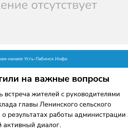
рам-канале Усть-Лабинск Инфо
тили на важные вопросы
ь встреча жителей с руководителями
клада главы Ленинского сельского
о результатах работы администрации 
й активный диалог.