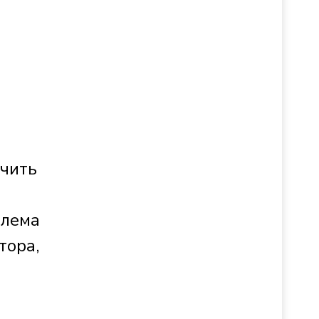
чить
блема
тора,