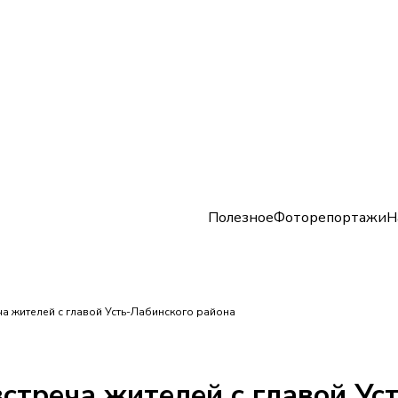
Полезное
Фоторепортажи
Н
а жителей с главой Усть-Лабинского района
стреча жителей с главой Ус