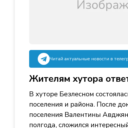
Читай актуальные новости в телег
Жителям хутора отве
В хуторе Безлесном состоялас
поселения и района. После до
поселения Валентины Авджян 
полгода, сложился интересны