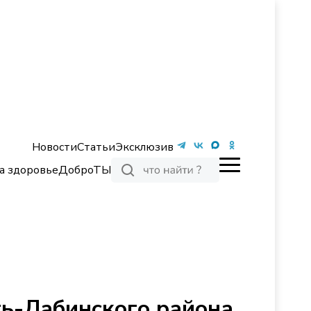
Новости
Статьи
Эксклюзив
а здоровье
ДоброТЫ
ть-Лабинского района