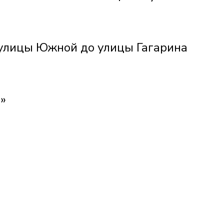
т улицы Южной до улицы Гагарина
а»