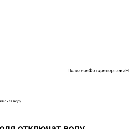
Полезное
Фоторепортажи
Н
тключат воду
юля отключат воду