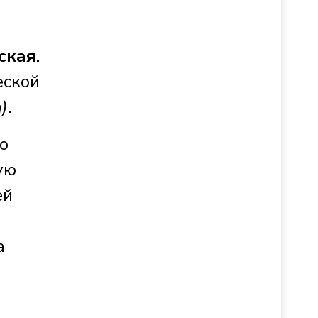
ская.
еской
)
.
о
ую
ей
а