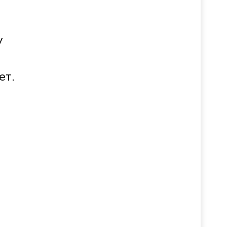
у
ет.