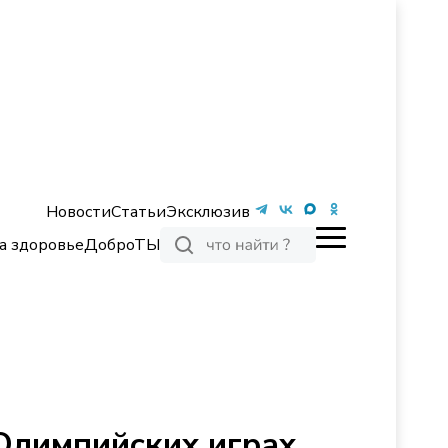
Новости
Статьи
Эксклюзив
а здоровье
ДоброТЫ
 Олимпийских играх