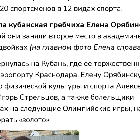
20 спортсменов в 12 видах спорта.
а кубанская гребчиха Елена Орябин
й они заняли второе место в академич
двойках
(на главном фото Елена справа
рнулась на Кубань, где ее торжественн
эропорту Краснодара. Елену Орябинск
р физической культуры и спорта Алекс
Игорь Стрельцов, а также болельщики.
нах на следующие Олимпийские игры, н
рать «золото».