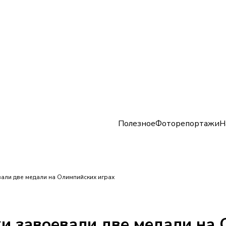
Полезное
Фоторепортажи
Н
Кубанские спортсменки завоевали две медали на Олимпийских играх
ки завоевали две медали на