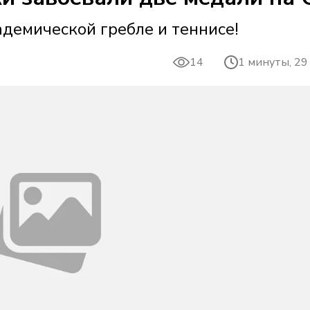
адемической гребле и теннисе!
14
1 минуты, 29