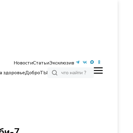
Новости
Статьи
Эксклюзив
а здоровье
ДоброТЫ
би-7