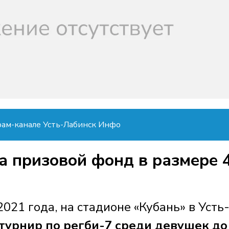
рам-канале Усть-Лабинск Инфо
а призовой фонд в размере 
2021 года, на стадионе «Кубань» в Усть
турнир по регби-7 среди девушек до