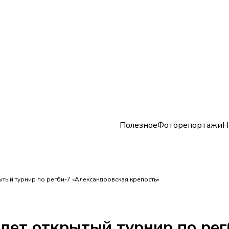
Полезное
Фоторепортажи
Н
ытый турнир по регби-7 «Александровская крепость»
дет открытый турнир по рег