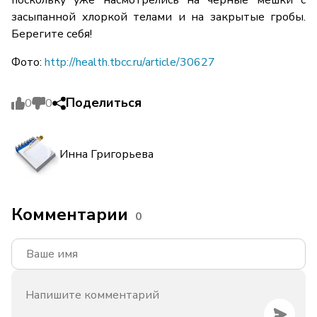
поскольку уже насмотрелись на черные мешки с
засыпанной хлоркой телами и на закрытые гробы.
Берегите себя!
Фото:
http://health.tbcc.ru/article/30627
Поделиться
0
0
Инна Григорьева
Комментарии
0