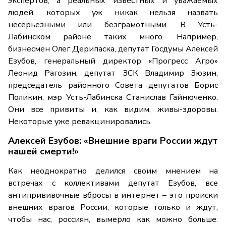
экспертов, а реальных известных и уважаемых
людей, которых уж никак нельзя назвать
несерьезными или безграмотными. В Усть-
Лабинском районе таких много. Например,
бизнесмен Олег Дерипаска, депутат Госдумы Алексей
Езубов, генеральный директор «Прогресс Агро»
Леонид Рагозин, депутат ЗСК Владимир Зюзин,
председатель районного Совета депутатов Борис
Поликин, мэр Усть-Лабинска Станислав Гайнюченко.
Они все привиты и, как видим, живы-здоровы.
Некоторые уже ревакцинировались.
Алексей Езубов: «Внешние враги России ждут
нашей смерти!»
Как неоднократно делился своим мнением на
встречах с коллективами депутат Езубов, все
антипрививочные вбросы в интернет – это происки
внешних врагов России, которые только и ждут,
чтобы нас, россиян, вымерло как можно больше.