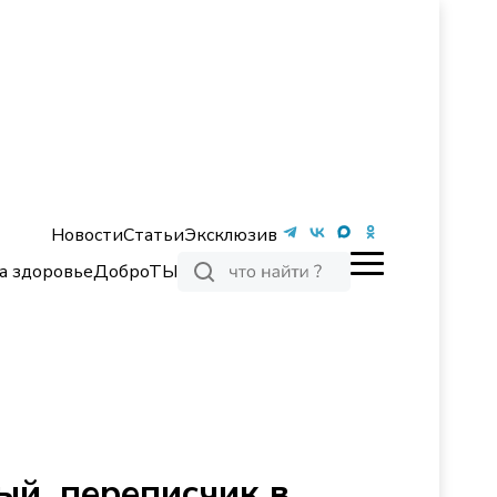
Новости
Статьи
Эксклюзив
а здоровье
ДоброТЫ
ый_переписчик в