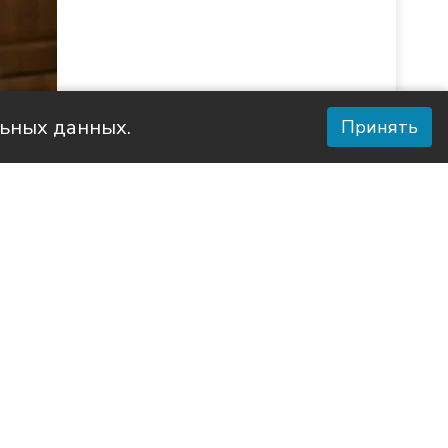
льных данных.
Принять
 района