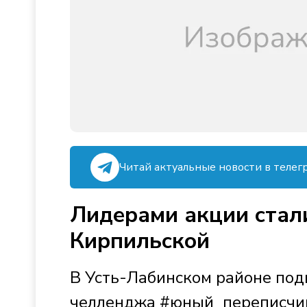
Читай актуальные новости в телег
Лидерами акции стал
Кирпильской
В Усть-Лабинском районе по
челленджа #юный_переписчик.