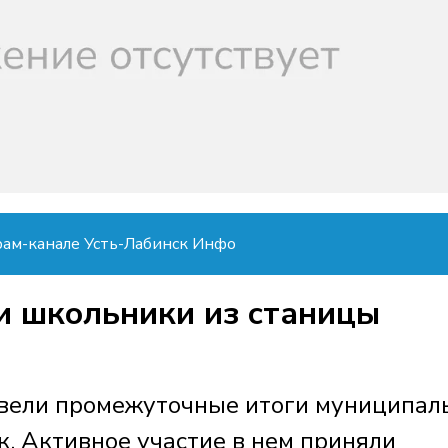
рам-канале Усть-Лабинск Инфо
и школьники из станицы
двели промежуточные итоги муниципал
 Активное участие в нем приняли