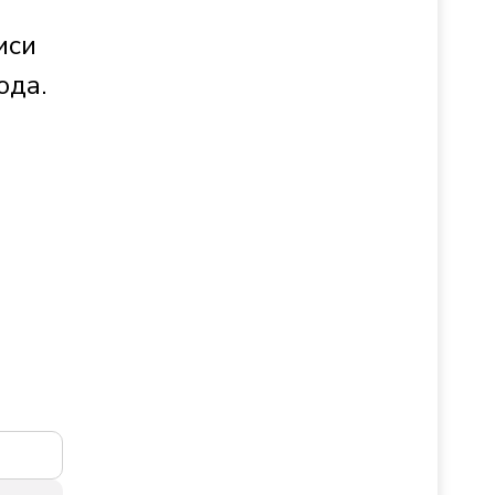
иси
ода.