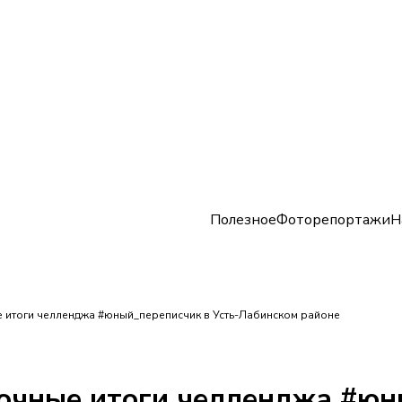
Полезное
Фоторепортажи
Н
итоги челленджа #юный_переписчик в Усть-Лабинском районе
чные итоги челленджа #юн