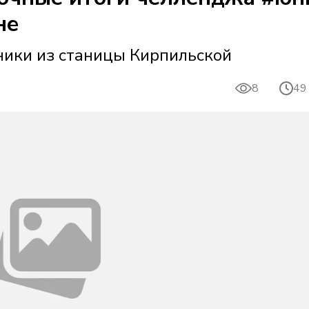
не
ники из станицы Кирпильской
8
49