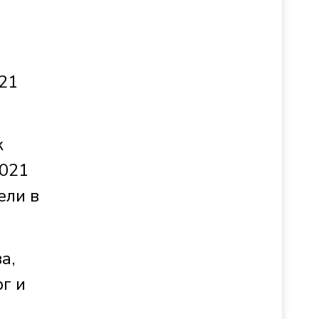
021
к
2021
ели в
а,
г и