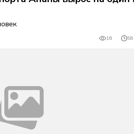
ловек
18
58