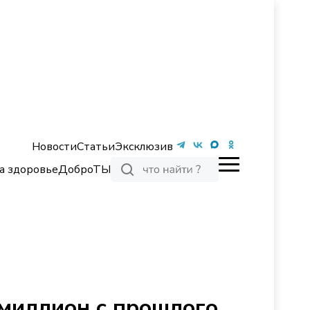
Новости
Статьи
Эксклюзив
а здоровье
ДоброТЫ
миллион с прошлого