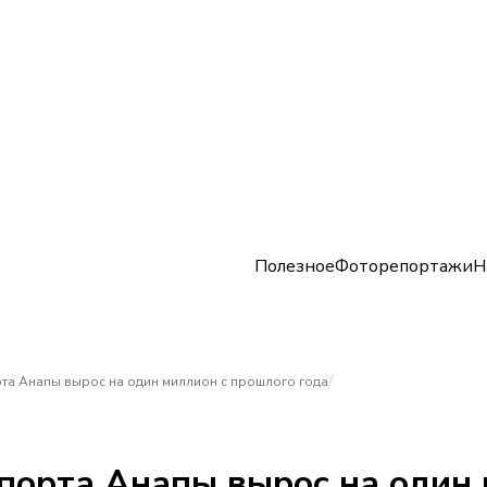
Полезное
Фоторепортажи
Н
/
та Анапы вырос на один миллион с прошлого года
порта Анапы вырос на один 