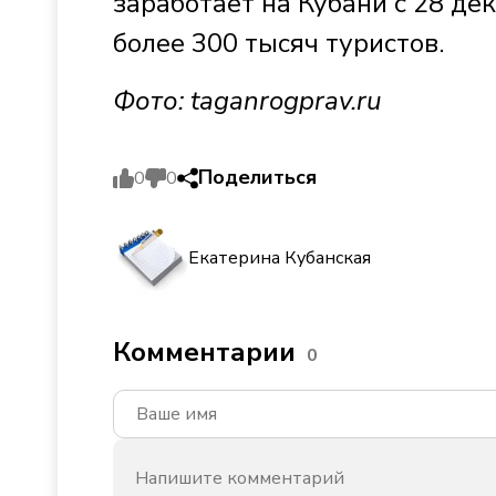
заработает на Кубани с 28 де
более 300 тысяч туристов.
Фото:
taganrogprav.ru
Поделиться
0
0
Екатерина Кубанская
Комментарии
0