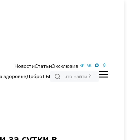
Новости
Статьи
Эксклюзив
а здоровье
ДоброТЫ
 за сутки в