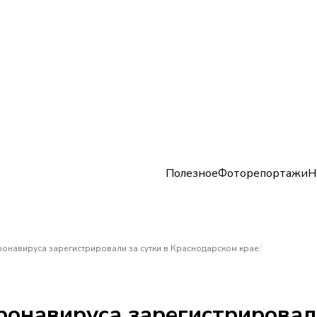
Полезное
Фоторепортажи
Н
/
ронавируса зарегистрировали за сутки в Краснодарском крае
ронавируса зарегистрировали