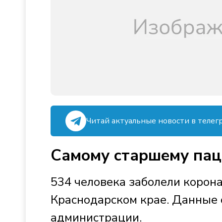
Читай актуальные новости в телег
Самому старшему пац
534 человека заболели корон
Краснодарском крае. Данные 
администрации.