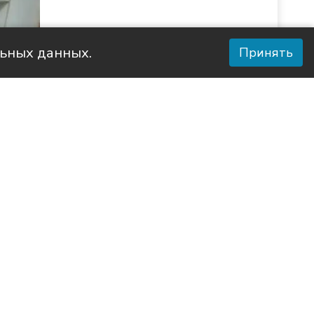
льных данных.
Принять
ий ЦСОН