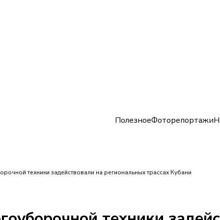
Полезное
Фоторепортажи
Н
орочной техники задействовали на региональных трассах Кубани
гоуборочной техники задей