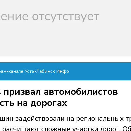
рам-канале Усть-Лабинск Инфо
 призвал автомобилистов
сть на дорогах
шин задействовали на региональных т
е расчищают сложные участки дорог. О