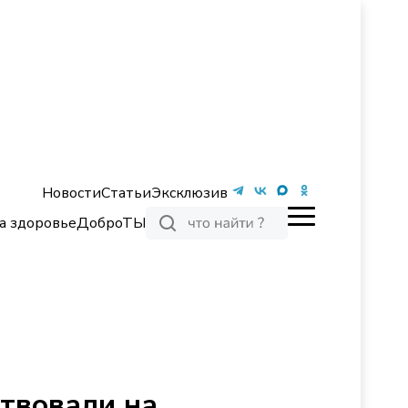
Новости
Статьи
Эксклюзив
а здоровье
ДоброТЫ
ствовали на