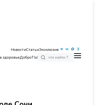
Новости
Статьи
Эксклюзив
а здоровье
ДоброТЫ
оде Сочи