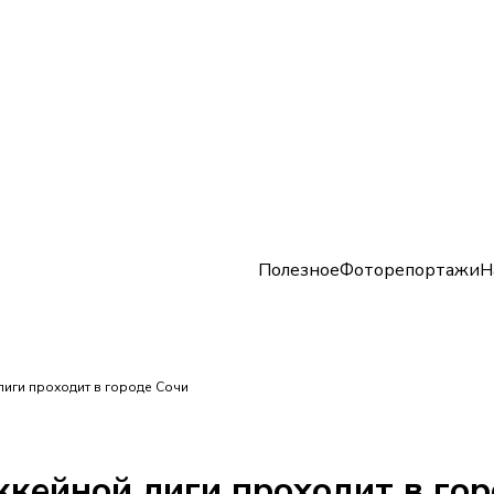
Полезное
Фоторепортажи
Н
лиги проходит в городе Сочи
кейной лиги проходит в гор