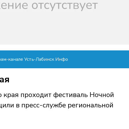
рам-канале Усть-Лабинск Инфо
ая
о края проходит фестиваль Ночной
щили в пресс-службе региональной