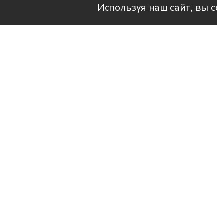
Используя наш сайт, вы 
Читай актуальные новости в телег
Мотобольная команда юниоров