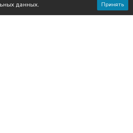
льных данных.
Принять
 района