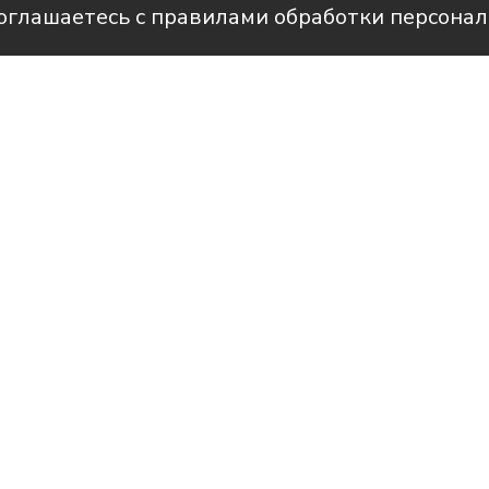
соглашаетесь с правилами обработки персона
Фото: амдинистрация Староминского
рам-канале Усть-Лабинск Инфо
 «Агрокомплекс 2» из станицы