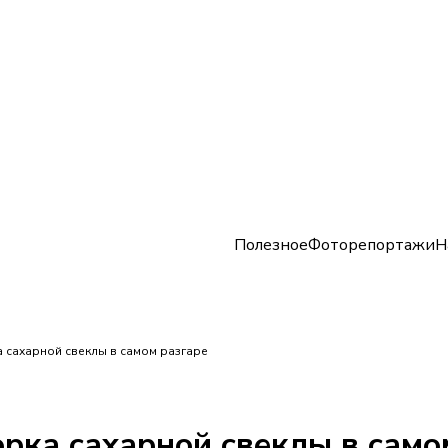
Полезное
Фоторепортажи
Н
а сахарной свеклы в самом разгаре
орка сахарной свеклы в само