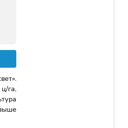
вет».
ц/га,
ьтура
 выше