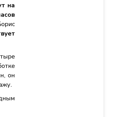
ут на
часов
орис
твует
етыре
ботке
н, он
ажу.
одным