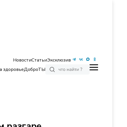
Новости
Статьи
Эксклюзив
а здоровье
ДоброТЫ
м разгаре