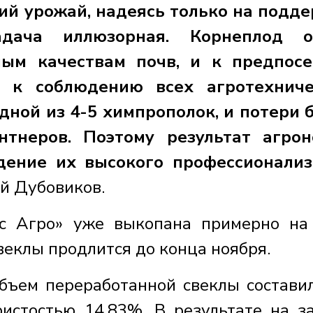
й урожай, надеясь только на подд
адача иллюзорная. Корнеплод о
ным качествам почв, и к предпосе
е, к соблюдению всех агротехниче
одной из 4-5 химпрополок, и потери 
нтнеров. Поэтому результат агро
дение их высокого профессионализ
й Дубовиков.
сс Агро» уже выкопана примерно н
веклы продлится до конца ноября.
бъем переработанной свеклы состави
ристостью 14,83%. В результате на з