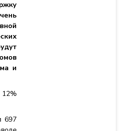
ержку
чень
вной
ских
будут
номов
ма и
а 12%
л 697
аводе