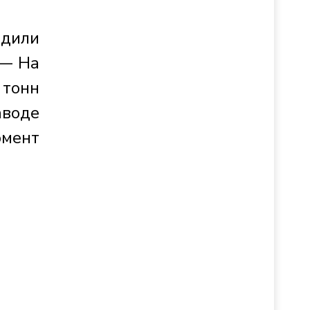
адили
 — На
 тонн
аводе
омент