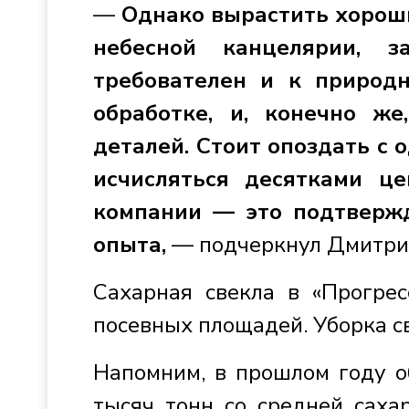
—
Однако вырастить хороши
небесной канцелярии, з
требователен и к природ
обработке, и, конечно ж
деталей. Стоит опоздать с 
исчисляться десятками це
компании — это подтверж
опыта,
— подчеркнул Дмитри
Сахарная свекла в «Прогре
посевных площадей. Уборка с
Напомним, в прошлом году о
тысяч тонн со средней саха