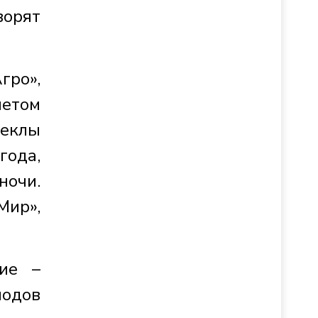
ворят
гро»,
четом
веклы
года,
ночи.
Мир»,
ие –
лодов