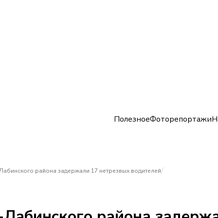
Полезное
Фоторепортажи
Н
/
Лабинского района задержали 17 нетрезвых водителей
-Лабинского района задержа