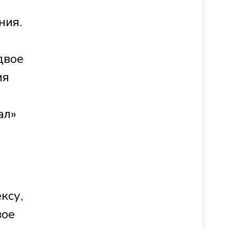
ния.
двое
ия
ал»
ксу,
вое