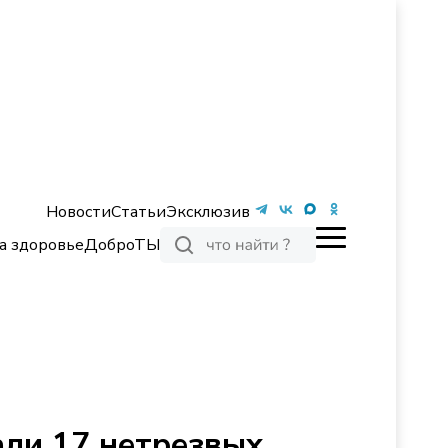
Новости
Статьи
Эксклюзив
а здоровье
ДоброТЫ
ли 17 нетрезвых