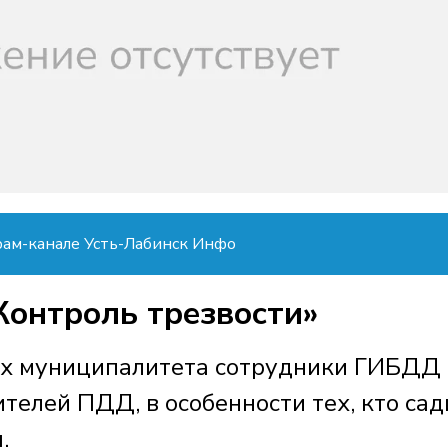
рам-канале Усть-Лабинск Инфо
Контроль трезвости»
гах муниципалитета сотрудники ГИБДД
телей ПДД, в особенности тех, кто сад
.