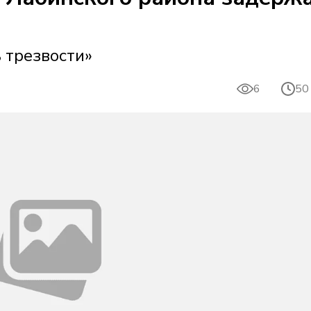
 трезвости»
6
50