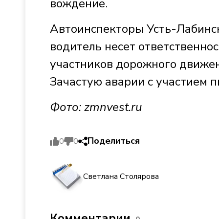
вождение.
Автоинспекторы Усть-Лабинс
водитель несет ответственност
участников дорожного движен
Зачастую аварии с участием 
Фото: zmnvest.ru
Поделиться
0
0
Светлана Столярова
Комментарии