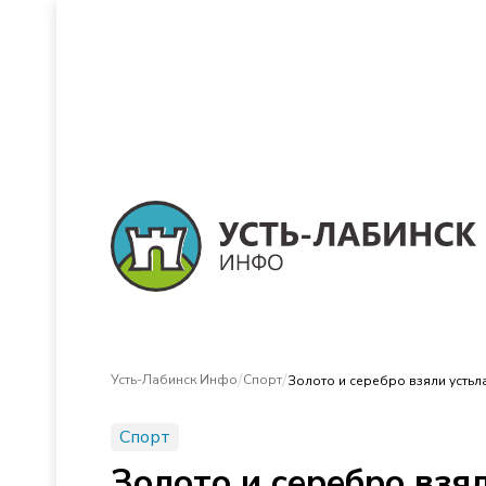
/
/
Усть-Лабинск Инфо
Спорт
Золото и серебро взяли устьл
Спорт
Золото и серебро взя