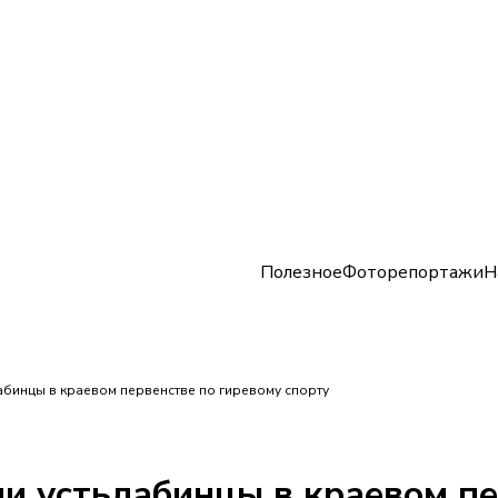
Полезное
Фоторепортажи
Н
абинцы в краевом первенстве по гиревому спорту
ли устьлабинцы в краевом п