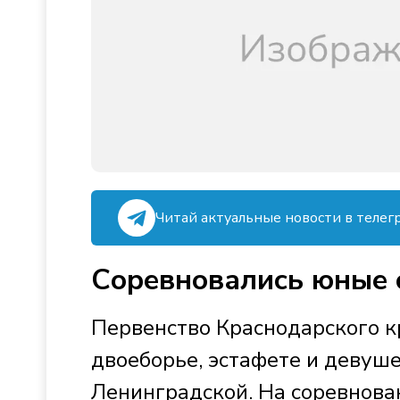
Читай актуальные новости в телег
Соревновались юные 
Первенство Краснодарского к
двоеборье, эстафете и девуше
Ленинградской. На соревнова