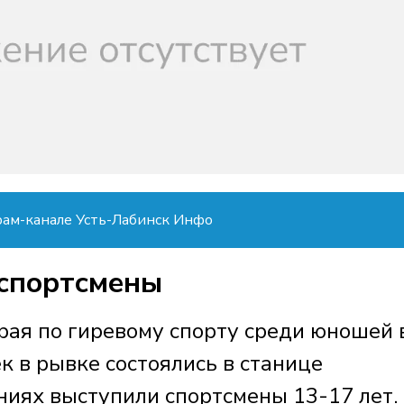
рам-канале Усть-Лабинск Инфо
спортсмены
рая по гиревому спорту среди юношей 
к в рывке состоялись в станице
ниях выступили спортсмены 13-17 лет.