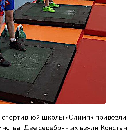
 спортивной школы «Олимп» привезли
инства. Две серебряных взяли Констан