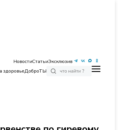
Новости
Статьи
Эксклюзив
а здоровье
ДоброТЫ
ервенстве по гиревому