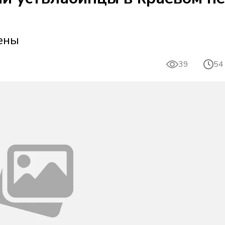
ены
39
54