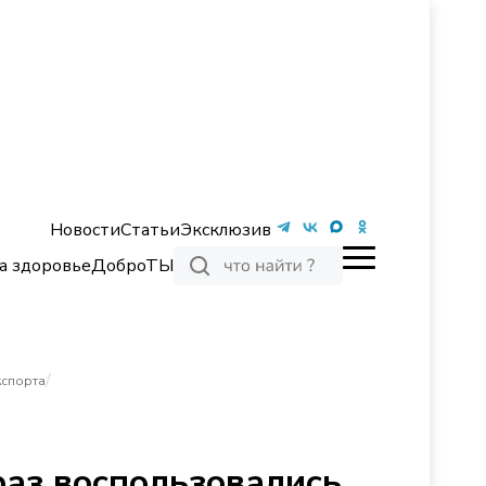
Новости
Статьи
Эксклюзив
а здоровье
ДоброТЫ
/
кспорта
раз воспользовались