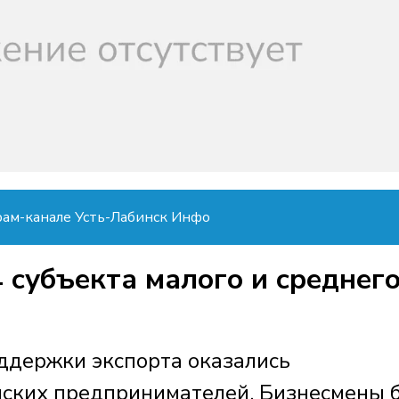
рам-канале Усть-Лабинск Инфо
 субъекта малого и среднег
оддержки экспорта оказались
нских предпринимателей. Бизнесмены 