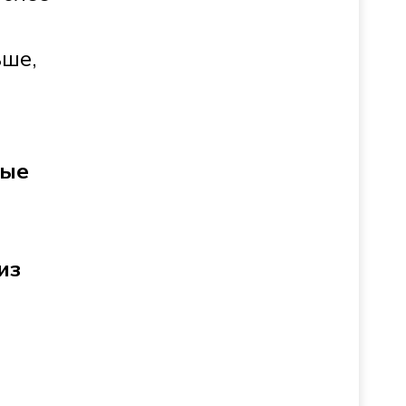
ьше,
ные
из