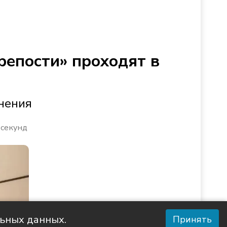
репости» проходят в
нения
 секунд
льных данных.
Принять