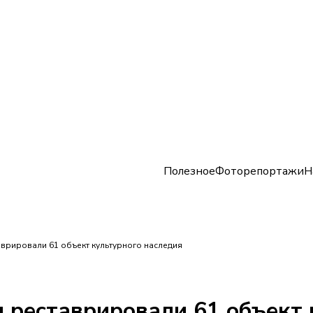
Полезное
Фоторепортажи
Н
аврировали 61 объект культурного наследия
и реставрировали 61 объект