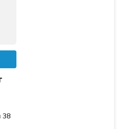
т
и 38