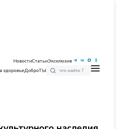
Новости
Статьи
Эксклюзив
а здоровье
ДоброТЫ
 культурного наследия