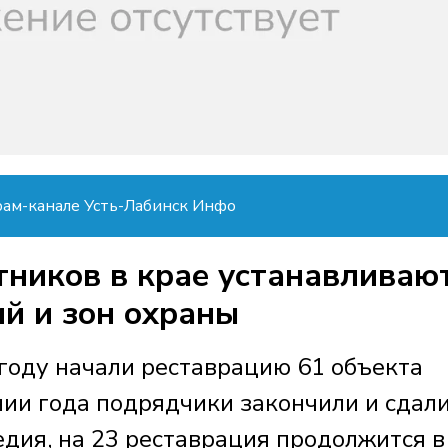
рам-канале Усть-Лабинск Инфо
тников в крае устанавливаю
й и зон охраны
 году начали реставрацию 61 объекта
нии года подрядчики закончили и сдал
едия, на 23 реставрация продолжится в