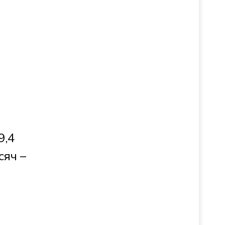
9,4
сяч –