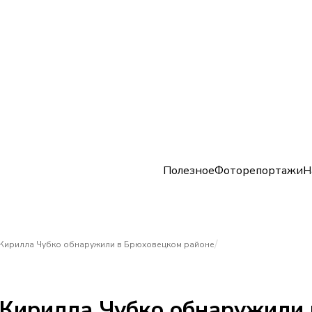
Полезное
Фоторепортажи
Н
/
Кирилла Чубко обнаружили в Брюховецком районе
Кирилла Чубко обнаружили