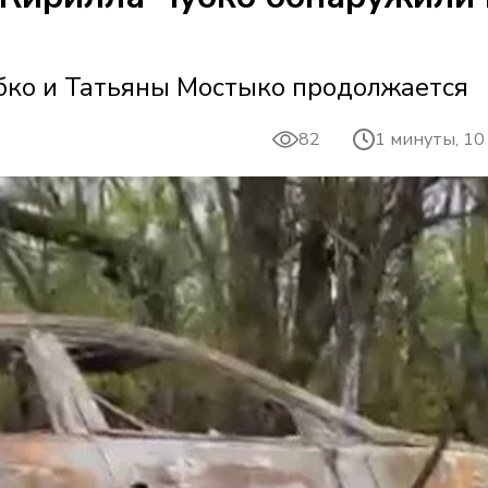
бко и Татьяны Мостыко продолжается
82
1 минуты, 10