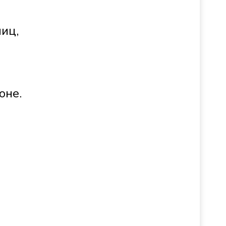
лиц,
оне.