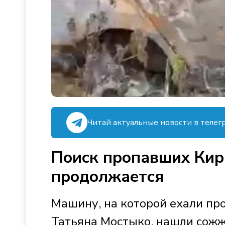
Читай актуальные новости в телег
Поиск пропавших Кир
продолжается
Машину, на которой ехали пр
Татьяна Мостыко, нашли сож