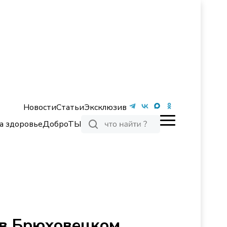
Новости
Статьи
Эксклюзив
а здоровье
ДоброТЫ
 в Брюховецком