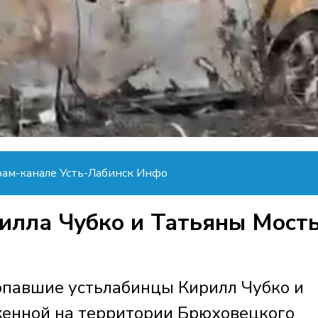
рам-канале Усть-Лабинск Инфо
илла Чубко и Татьяны Мост
опавшие устьлабинцы Кирилл Чубко и
женной на территории Брюховецкого