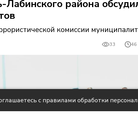
ь-Лабинского района обсуди
тов
ррористической комиссии муниципалит
33
46
соглашаетесь с правилами обработки персона