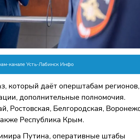
рам-канале Усть-Лабинск Инфо
з, который даёт оперштабам регионов,
ации, дополнительные полномочия.
й, Ростовская, Белгородская, Воронежс
 также Республика Крым.
имира Путина, оперативные штабы