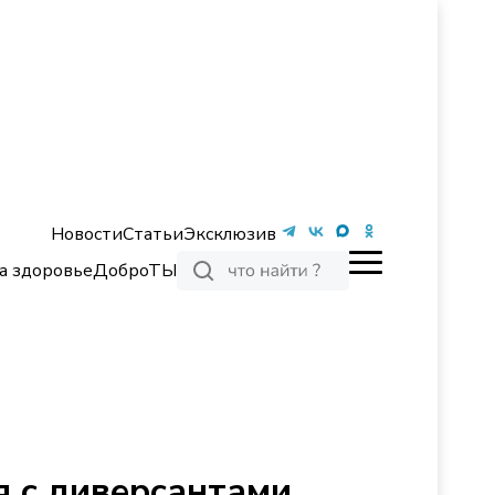
Новости
Статьи
Эксклюзив
а здоровье
ДоброТЫ
я с диверсантами