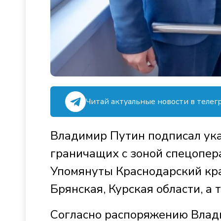
Читай актуальные новости в телег
Владимир Путин подписал ука
граничащих с зоной спецопер
Упомянуты Краснодарский кра
Брянская, Курская области, а
Согласно распоряжению Влад