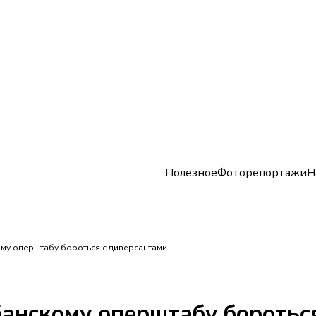
Полезное
Фоторепортажи
Н
ому оперштабу бороться с диверсантами
банскому оперштабу боротьс