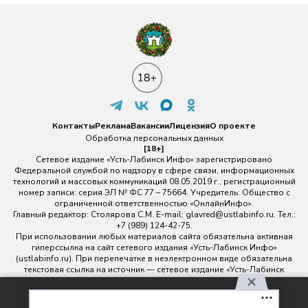
Контакты
Реклама
Вакансии
Лицензия
О проекте
Обработка персональных данных
[18+]
Сетевое издание «Усть-Лабинск Инфо» зарегистрировано
Федеральной службой по надзору в сфере связи, информационных
технологий и массовых коммуникаций 08.05.2019 г., регистрационный
номер записи: серия ЭЛ № ФС 77 – 75664. Учредитель: Общество с
ограниченной ответственностью «ОнлайнИнфо».
Главный редактор: Столярова С.М. E-mail:
glavred@ustlabinfo.ru
. Тел.:
+7 (989) 124-42-75.
При использовании любых материалов сайта обязательна активная
гиперссылка на сайт сетевого издания «Усть-Лабинск Инфо»
(ustlabinfo.ru). При перепечатке в неэлектронном виде обязательна
текстовая ссылка на источник — сетевое издание «Усть-Лабинск
инфо».
Использование фото- и видеоматериалов без письменного
Используя наш сайт, вы
разрешения редакции сетевого издания «Усть-Лабинск Инфо» не