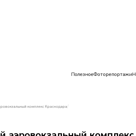
Полезное
Фоторепортажи
Н
/
аэровокзальный комплекс Краснодара
ый аэровокзальный комплекс