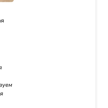
ая
я
зуем
ия