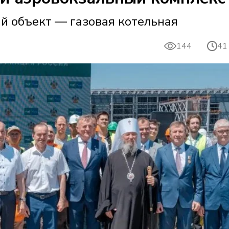
й объект — газовая котельная
144
41