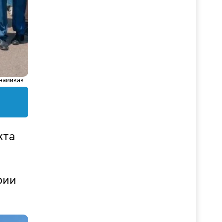
намика»
кта
рии