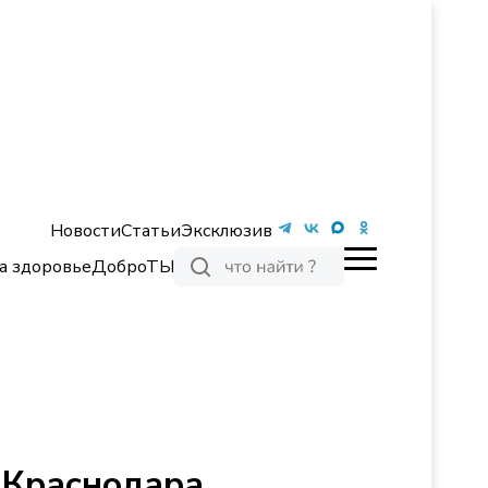
Новости
Статьи
Эксклюзив
а здоровье
ДоброТЫ
 Краснодара