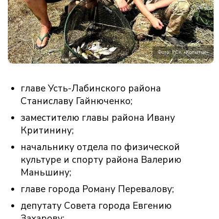
Фото: РСК «Копытце»
главе Усть-Лабинского района
Станиславу Гайнюченко;
заместителю главы района Ивану
Критинину;
начальнику отдела по физической
культуре и спорту района Валерию
Маньшину;
главе города Роману Перевалову;
депутату Совета города Евгению
Захарову;