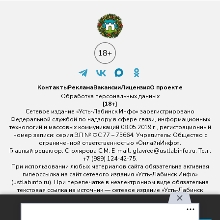
Контакты
Реклама
Вакансии
Лицензия
О проекте
Обработка персональных данных
[18+]
Сетевое издание «Усть-Лабинск Инфо» зарегистрировано
Федеральной службой по надзору в сфере связи, информационных
технологий и массовых коммуникаций 08.05.2019 г., регистрационный
номер записи: серия ЭЛ № ФС 77 – 75664. Учредитель: Общество с
ограниченной ответственностью «ОнлайнИнфо».
Главный редактор: Столярова С.М. E-mail:
glavred@ustlabinfo.ru
. Тел.:
+7 (989) 124-42-75.
При использовании любых материалов сайта обязательна активная
гиперссылка на сайт сетевого издания «Усть-Лабинск Инфо»
(ustlabinfo.ru). При перепечатке в неэлектронном виде обязательна
текстовая ссылка на источник — сетевое издание «Усть-Лабинск
инфо».
Использование фото- и видеоматериалов без письменного
Используя наш сайт, вы
разрешения редакции сетевого издания «Усть-Лабинск Инфо» не