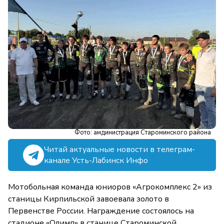
Фото: амдинистрация Староминского района
Читай актуальные новости в телеграм-
канале Усть-Лабинск Инфо
Мотобольная команда юниоров «Агрокомплекс 2» из
станицы Кирпильской завоевала золото в
Первенстве России. Награждение состоялось на
стадионе «Олимп» в станице Староминской.