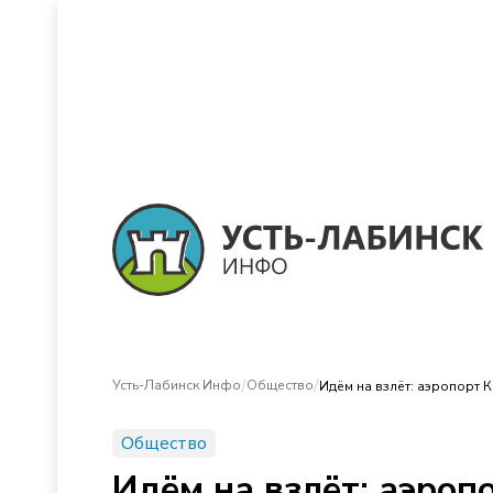
/
/
Усть-Лабинск Инфо
Общество
Идём на взлёт: аэропорт 
Общество
Идём на взлёт: аэроп