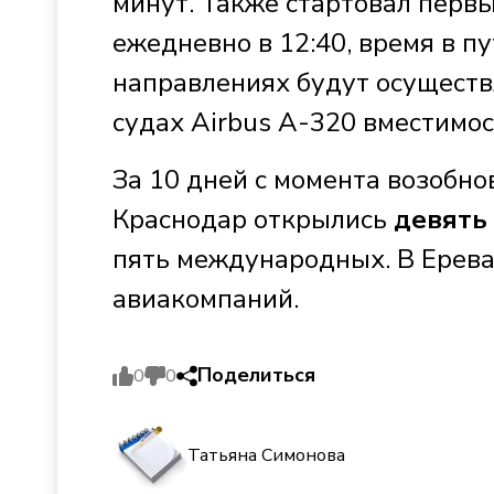
минут. Также стартовал перв
ежедневно в 12:40, время в п
направлениях будут осущест
судах Airbus А-320 вместимос
За 10 дней с момента возобн
Краснодар открылись
девять
пять международных. В Ерева
авиакомпаний.
Поделиться
0
0
Татьяна Симонова