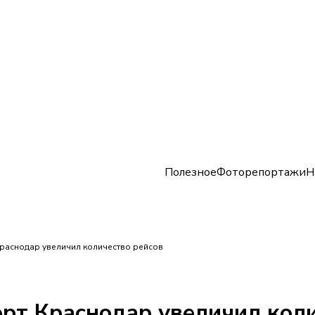
Полезное
Фоторепортажи
Н
Краснодар увеличил количество рейсов
орт Краснодар увеличил кол