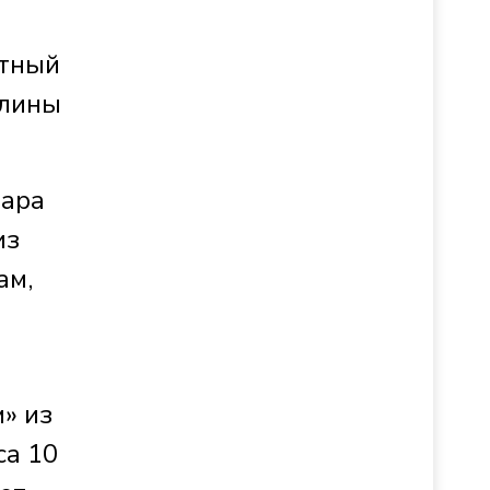
атный
алины
дара
из
ам,
» из
са 10