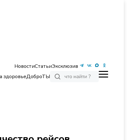
Новости
Статьи
Эксклюзив
а здоровье
ДоброТЫ
ичество рейсов