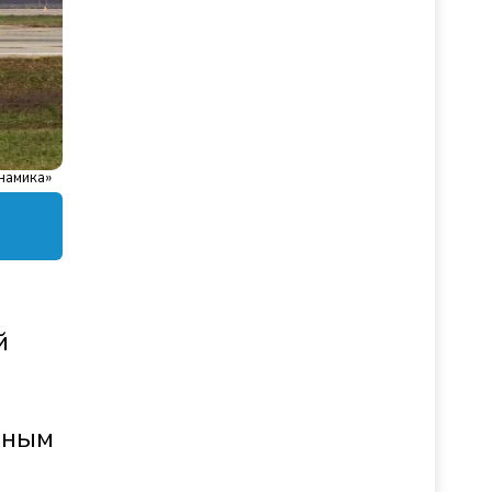
намика»
й
рным