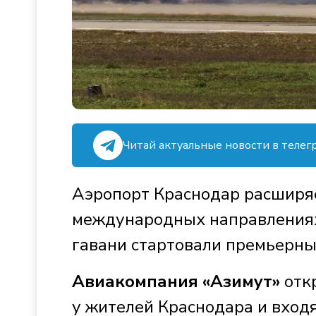
Читай актуальные новости в телег
Аэропорт Краснодар расширя
международных направлениях.
гавани стартовали премьерны
Авиакомпания «Азимут»
отк
у жителей Краснодара и вхо