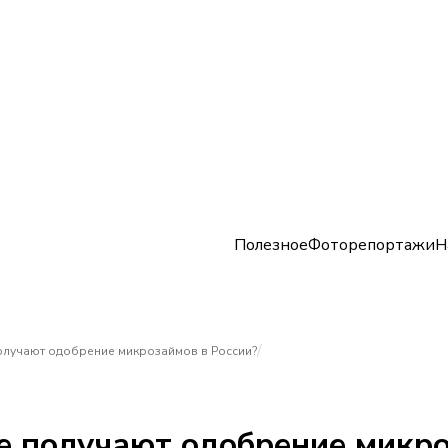
Полезное
Фоторепортажи
Н
/
олучают одобрение микрозаймов в России?
е получают одобрение микро