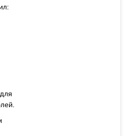
ил:
 для
лей.
м