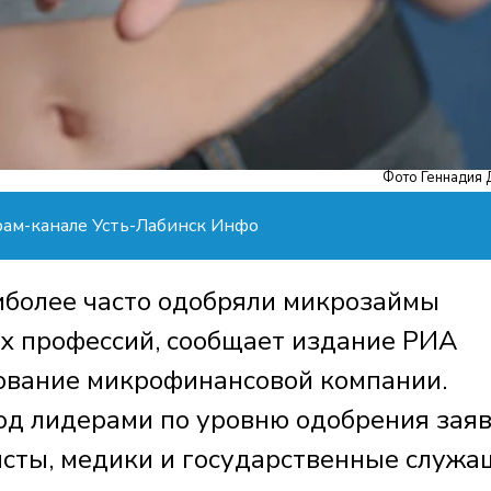
Фото Геннадия 
рам-канале Усть-Лабинск Инфо
аиболее часто одобряли микрозаймы
х профессий, сообщает издание РИА
дование микрофинансовой компании.
иод лидерами по уровню одобрения зая
сты, медики и государственные служа