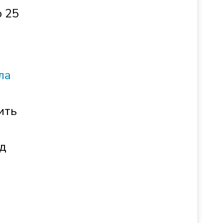
 25
ла
ить
од