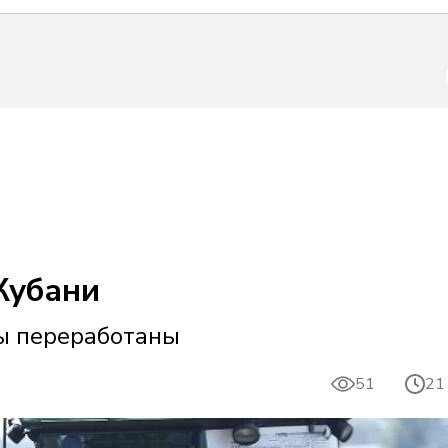
Кубани
лы переработаны
51
21