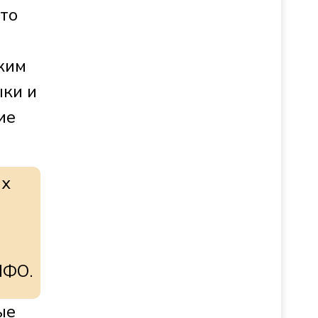
Это
ким
ыки и
ие
их
МФО.
ые