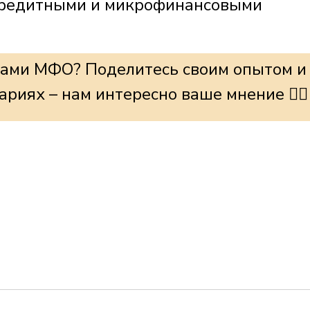
 кредитными и микрофинансовыми
гами МФО? Поделитесь своим опытом и
риях – нам интересно ваше мнение 👇🏻