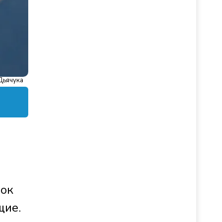
Дьячука
вок
щие.