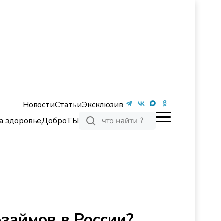
Новости
Статьи
Эксклюзив
а здоровье
ДоброТЫ
займов в России?