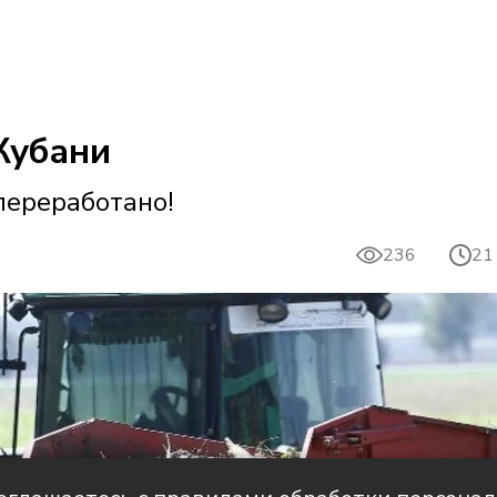
Кубани
переработано!
236
21