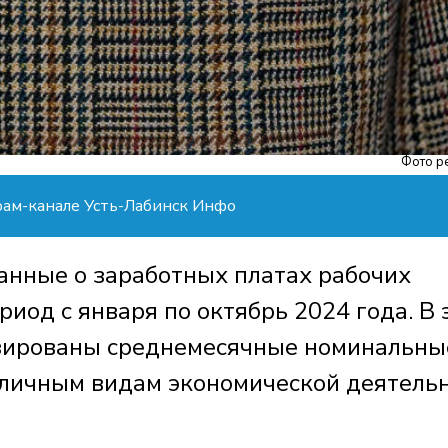
Фото р
рам-канале Усть-Лабинск Инфо
анные о заработных платах рабочих
риод с января по октябрь 2024 года. В 
зированы среднемесячные номинальны
зличным видам экономической деятель