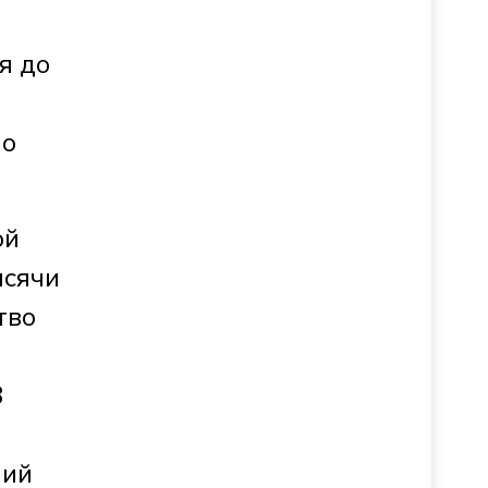
я до
по
ой
ысячи
тво
8
ний