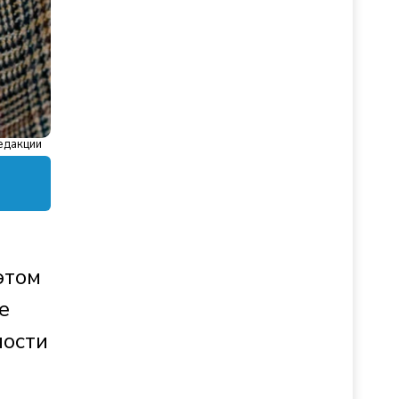
едакции
этом
е
ности