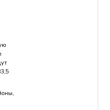
ую
е
дут
3,5
йоны,