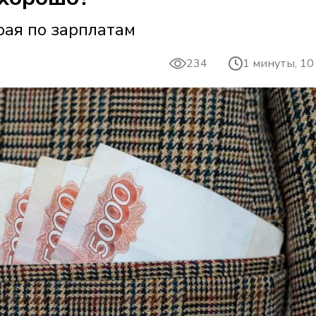
рая по зарплатам
234
1 минуты, 10