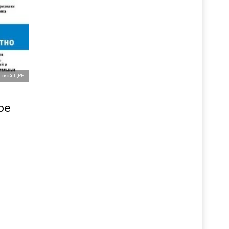
нской ЦРБ
ое