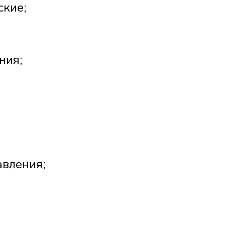
ские;
ния;
авления;