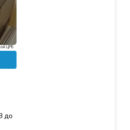
кой ЦРБ
8 до