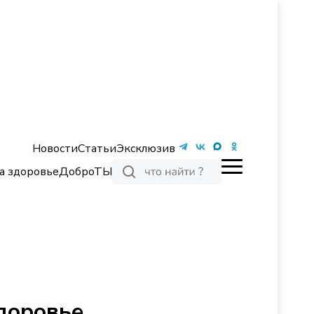
Новости
Статьи
Эксклюзив
а здоровье
ДоброТЫ
доровье