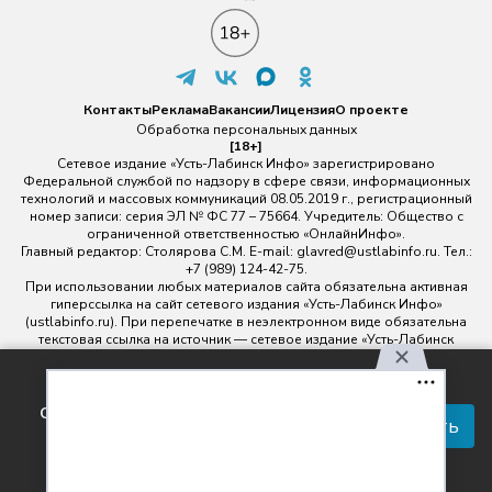
Контакты
Реклама
Вакансии
Лицензия
О проекте
Обработка персональных данных
[18+]
Сетевое издание «Усть-Лабинск Инфо» зарегистрировано
Федеральной службой по надзору в сфере связи, информационных
технологий и массовых коммуникаций 08.05.2019 г., регистрационный
номер записи: серия ЭЛ № ФС 77 – 75664. Учредитель: Общество с
ограниченной ответственностью «ОнлайнИнфо».
Главный редактор: Столярова С.М. E-mail:
glavred@ustlabinfo.ru
. Тел.:
+7 (989) 124-42-75.
При использовании любых материалов сайта обязательна активная
гиперссылка на сайт сетевого издания «Усть-Лабинск Инфо»
(ustlabinfo.ru). При перепечатке в неэлектронном виде обязательна
текстовая ссылка на источник — сетевое издание «Усть-Лабинск
инфо».
Использование фото- и видеоматериалов без письменного
Используя наш сайт, вы
разрешения редакции сетевого издания «Усть-Лабинск Инфо» не
соглашаетесь с правилами
допускается.
Принять
обработки персональных
данных.