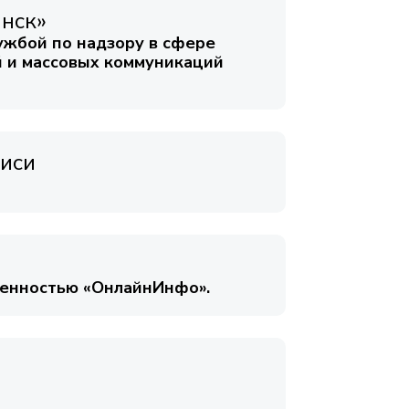
инск»
ужбой по надзору в сфере
й и массовых коммуникаций
иси
венностью «ОнлайнИнфо».