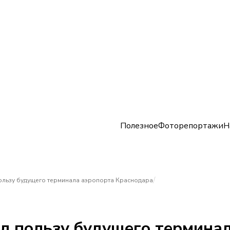
Полезное
Фоторепортажи
Н
/
ользу будущего терминала аэропорта Краснодара
ил пользу будущего термина