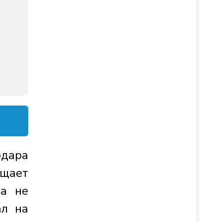
дара
ещает
ва не
ал на