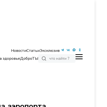
Новости
Статьи
Эксклюзив
а здоровье
ДоброТЫ
ла аэропорта