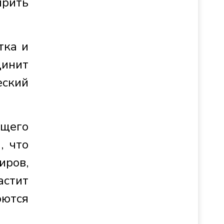
ирить
тка и
динит
еский
ущего
, что
иров,
астит
оются