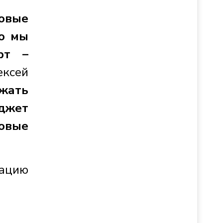
овые
то мы
рт –
ексей
зжать
джет
овые
тацию