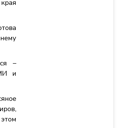
 края
отова
 нему
мся –
СМИ и
сяное
иров,
 этом