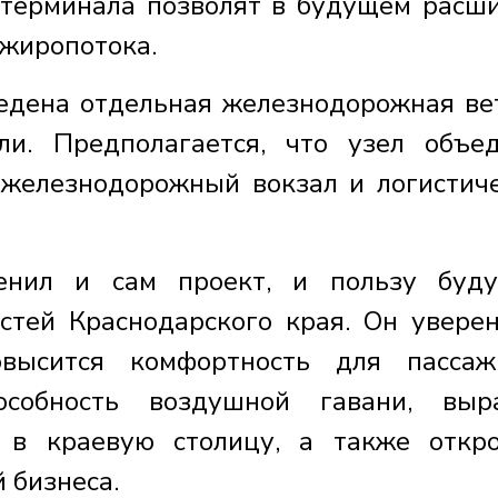
 терминала позволят в будущем расш
ажиропотока.
едена отдельная железнодорожная ве
ли. Предполагается, что узел объе
, железнодорожный вокзал и логистич
енил и сам проект, и пользу буд
стей Краснодарского края. Он уверен
высится комфортность для пассаж
особность воздушной гавани, выр
 в краевую столицу, а также откр
 бизнеса.