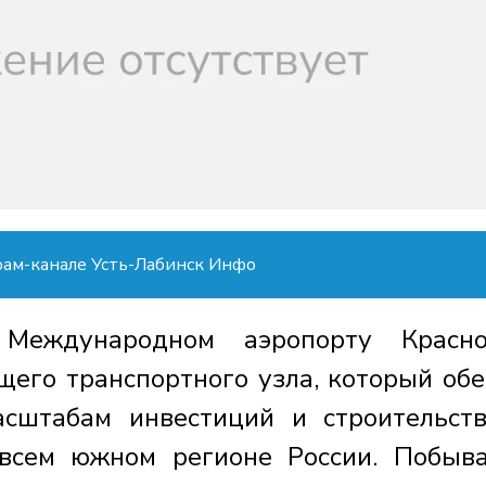
рам-канале Усть-Лабинск Инфо
еждународном аэропорту Красно
щего транспортного узла, который об
сштабам инвестиций и строительст
 всем южном регионе России. Побыв