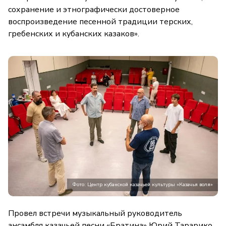
сохранение и этнографически достоверное
воспроизведение песенной традиции терских,
гребенских и кубанских казаков».
Фото: Центр кубанской казачьей культуры «Казачья воля»
Провел встречи музыкальный руководитель
ансамбля казачьей песни «Братина» Юрий Тарарико