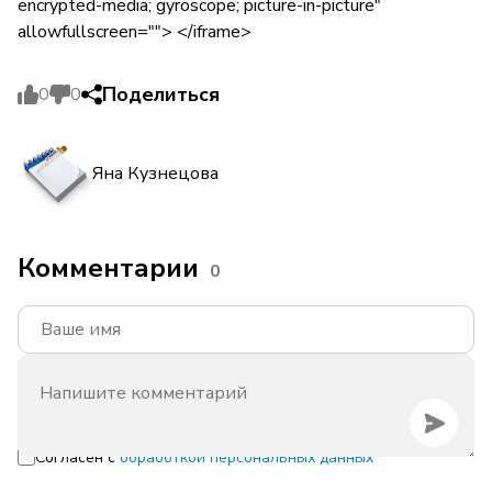
encrypted-media; gyroscope; picture-in-picture"
allowfullscreen=""> </iframe>
Поделиться
0
0
Яна Кузнецова
Комментарии
0
Согласен с
обработкой персональных данных