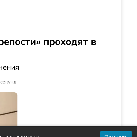
репости» проходят в
нения
 секунд