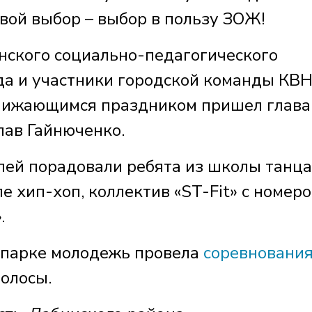
свой выбор – выбор в пользу ЗОЖ!
нского социально-педагогического
да и участники городской команды КВН
лижающимся праздником пришел глава
лав Гайнюченко.
ей порадовали ребята из школы танца
е хип-хоп, коллектив «ST-Fit» с номеро
.
 парке молодежь провела
соревновани
олосы.