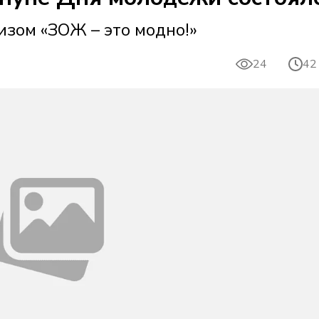
зом «ЗОЖ – это модно!»
24
42