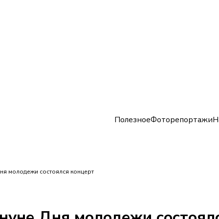
Полезное
Фоторепортажи
Н
Дня молодежи состоялся концерт
ануне Дня молодежи состоял