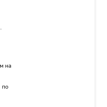
.
м на
я
по