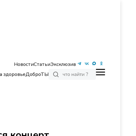
Новости
Статьи
Эксклюзив
а здоровье
ДоброТЫ
ся концерт