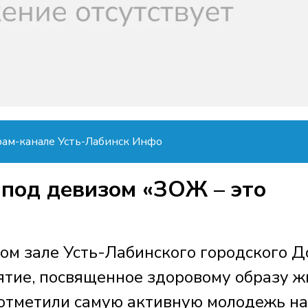
рам-канале Усть-Лабинск Инфо
под девизом «ЗОЖ – это
ном зале Усть-Лабинского городского 
ятие, посвященное здоровому образу ж
отметили самую активную молодежь н