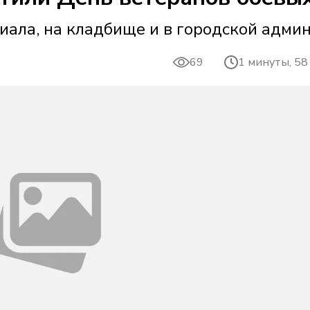
ала, на кладбище и в городской адми
69
1 минуты, 58