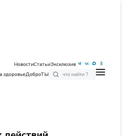
Новости
Статьи
Эксклюзив
а здоровье
ДоброТЫ
х действий