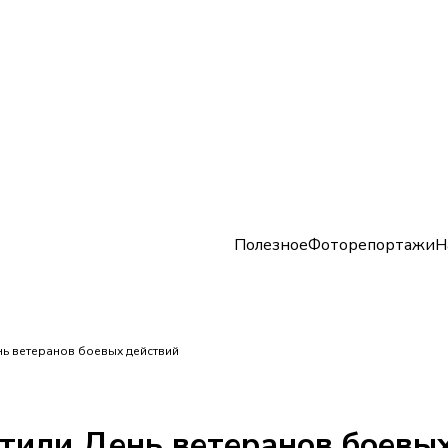
Полезное
Фоторепортажи
Н
нь ветеранов боевых действий
етили День ветеранов боевы