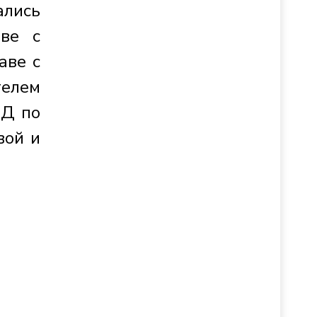
лись
аве с
аве с
елем
ВД по
вой и