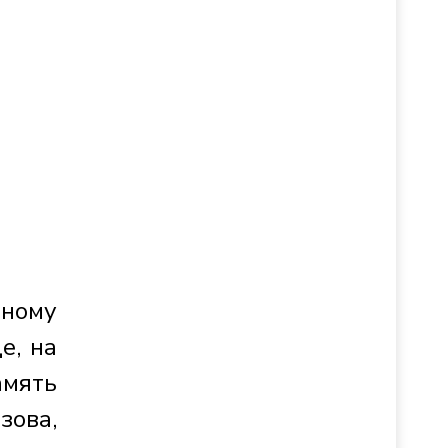
нному
е, на
амять
зова,