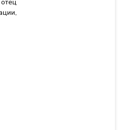
 отец
ации,