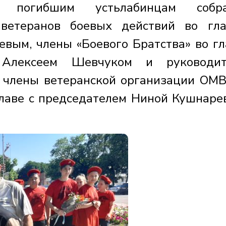
 погибшим устьлабинцам собра
 ветеранов боевых действий во гл
вым, члены «Боевого Братства» во гл
 Алексеем Шевчуком и руководит
 члены ветеранской организации ОМ
главе с председателем Ниной Кушнаре