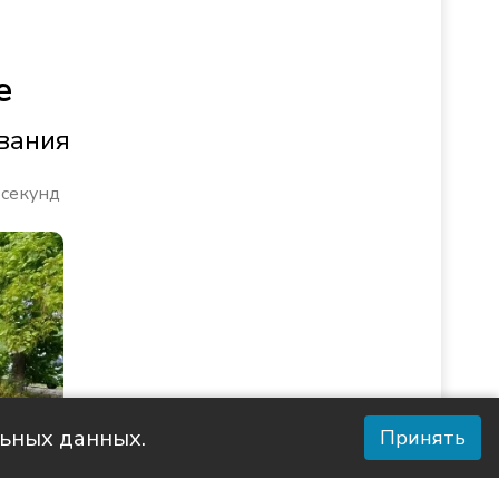
е
вания
 секунд
льных данных.
Принять