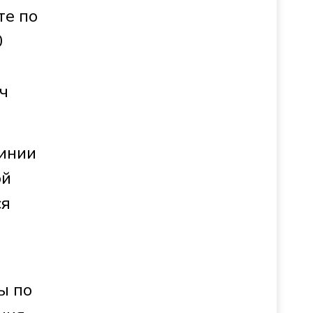
те по
0
ч
линии
ой
ся
ы по