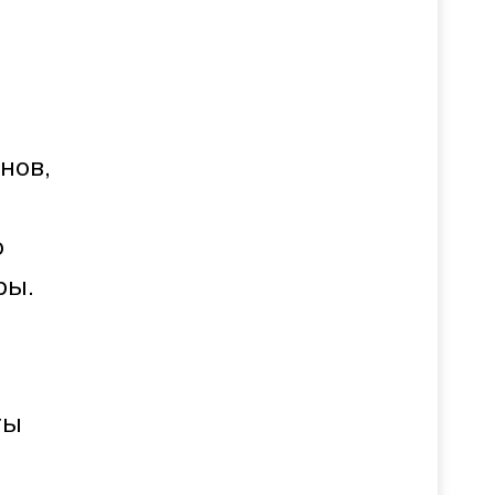
нов,
о
ры.
ты