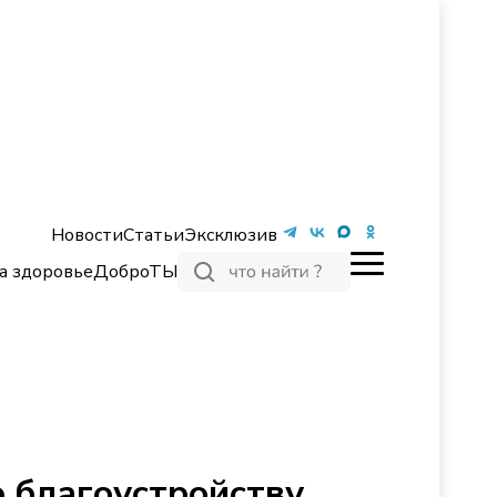
Новости
Статьи
Эксклюзив
а здоровье
ДоброТЫ
о благоустройству