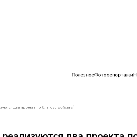
Полезное
Фоторепортажи
Н
/
изуются два проекта по благоустройству
 реализуются два проекта п