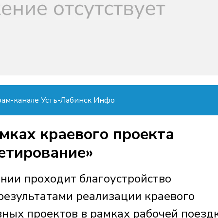
рам-канале Усть-Лабинск Инфо
мках краевого проекта
етирование»
ении проходит благоустройство
результатами реализации краевого
вных проектов в рамках рабочей поезд