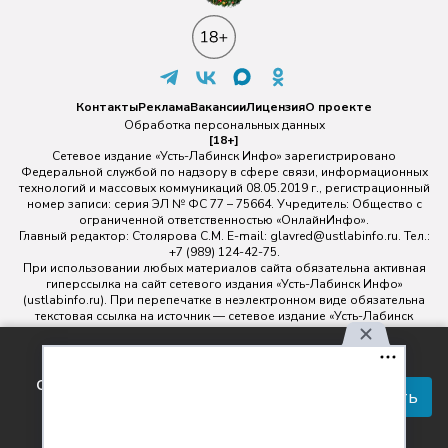
Контакты
Реклама
Вакансии
Лицензия
О проекте
Обработка персональных данных
[18+]
Сетевое издание «Усть-Лабинск Инфо» зарегистрировано
Федеральной службой по надзору в сфере связи, информационных
технологий и массовых коммуникаций 08.05.2019 г., регистрационный
номер записи: серия ЭЛ № ФС 77 – 75664. Учредитель: Общество с
ограниченной ответственностью «ОнлайнИнфо».
Главный редактор: Столярова С.М. E-mail:
glavred@ustlabinfo.ru
. Тел.:
+7 (989) 124-42-75.
При использовании любых материалов сайта обязательна активная
гиперссылка на сайт сетевого издания «Усть-Лабинск Инфо»
(ustlabinfo.ru). При перепечатке в неэлектронном виде обязательна
текстовая ссылка на источник — сетевое издание «Усть-Лабинск
инфо».
Использование фото- и видеоматериалов без письменного
Используя наш сайт, вы
разрешения редакции сетевого издания «Усть-Лабинск Инфо» не
соглашаетесь с правилами
допускается.
Принять
обработки персональных
данных.