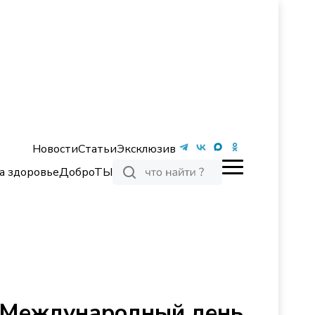
Новости
Статьи
Эксклюзив
а здоровье
ДоброТЫ
и Международный день