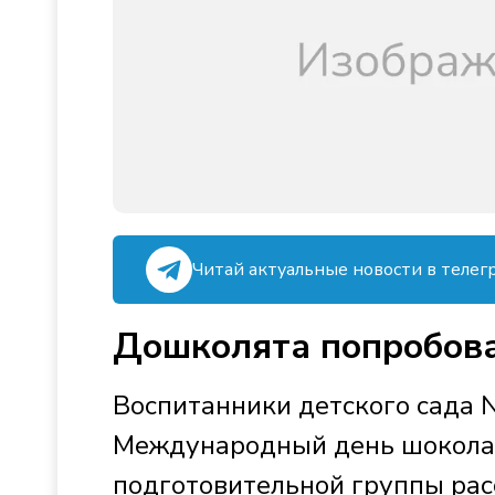
Читай актуальные новости в телег
Дошколята попробова
Воспитанники детского сада 
Международный день шоколада
подготовительной группы расс