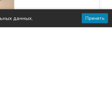
льных данных.
Принять
ья воля»