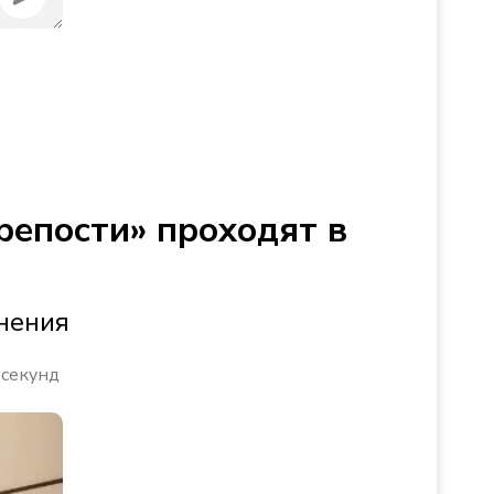
репости» проходят в
нения
 секунд