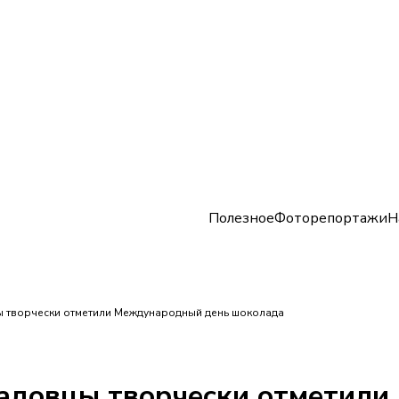
Полезное
Фоторепортажи
Н
цы творчески отметили Международный день шоколада
садовцы творчески отметил