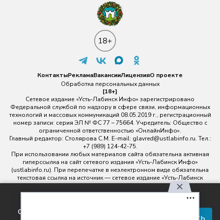
Контакты
Реклама
Вакансии
Лицензия
О проекте
Обработка персональных данных
[18+]
Сетевое издание «Усть-Лабинск Инфо» зарегистрировано
Федеральной службой по надзору в сфере связи, информационных
технологий и массовых коммуникаций 08.05.2019 г., регистрационный
номер записи: серия ЭЛ № ФС 77 – 75664. Учредитель: Общество с
ограниченной ответственностью «ОнлайнИнфо».
Главный редактор: Столярова С.М. E-mail:
glavred@ustlabinfo.ru
. Тел.:
+7 (989) 124-42-75.
При использовании любых материалов сайта обязательна активная
гиперссылка на сайт сетевого издания «Усть-Лабинск Инфо»
(ustlabinfo.ru). При перепечатке в неэлектронном виде обязательна
текстовая ссылка на источник — сетевое издание «Усть-Лабинск
инфо».
Использование фото- и видеоматериалов без письменного
Используя наш сайт, вы
разрешения редакции сетевого издания «Усть-Лабинск Инфо» не
соглашаетесь с правилами
допускается.
Принять