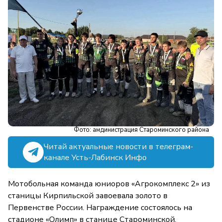
Фото: амдинистрация Староминского района
Читай актуальные новости в телеграм-
канале Усть-Лабинск Инфо
Мотобольная команда юниоров «Агрокомплекс 2» из
станицы Кирпильской завоевала золото в
Первенстве России. Награждение состоялось на
стадионе «Олимп» в станице Староминской.