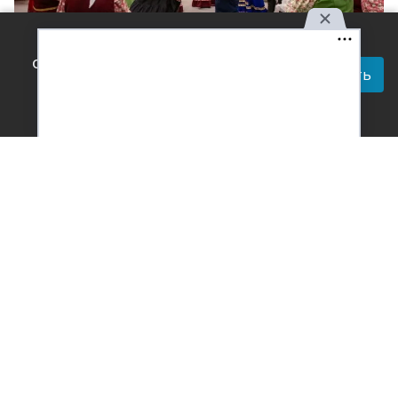
Используя наш сайт, вы
соглашаетесь с правилами
Принять
Фото: Центр кубанской казачьей культуры «Казачья воля»
обработки персональных
Читай актуальные новости в телеграм-
данных.
канале Усть-Лабинск Инфо
В Усть-Лабинске прошли очередные мастер-классы
для будущих участников конкурса традиционной
казачьей песни «Александровская крепость»,
который состоится уже осенью. Тема - «Изучение,
сохранение и этнографически достоверное
воспроизведение песенной традиции терских,
гребенских и кубанских казаков».