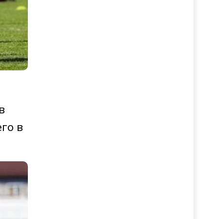
в
го в