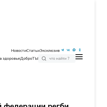
Новости
Статьи
Эксклюзив
а здоровье
ДоброТЫ
й федерации регби