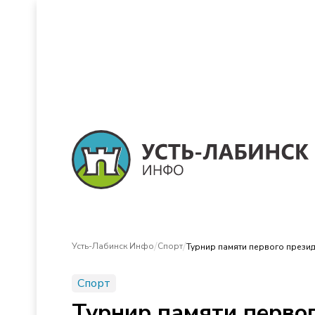
/
/
Усть-Лабинск Инфо
Спорт
Турнир памяти первого прези
Спорт
Турнир памяти перво