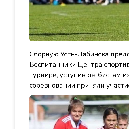
Сборную Усть-Лабинска пред
Воспитанники Центра спортив
турнире, уступив регбистам и
соревновании приняли участие