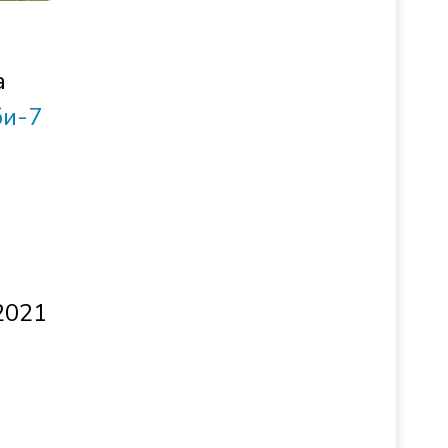
а
би-7
2021