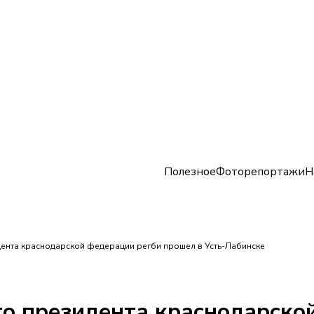
Полезное
Фоторепортажи
Н
дента краснодарской федерации регби прошел в Усть-Лабинске
го президента краснодарско