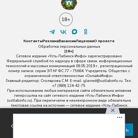
Контакты
Реклама
Вакансии
Лицензия
О проекте
Обработка персональных данных
[18+]
Сетевое издание «Усть-Лабинск Инфо» зарегистрировано
Федеральной службой по надзору в сфере связи, информационных
технологий и массовых коммуникаций 08.05.2019 г., регистрационный
номер записи: серия ЭЛ № ФС 77 – 75664. Учредитель: Общество с
ограниченной ответственностью «ОнлайнИнфо».
Главный редактор: Столярова С.М. E-mail:
glavred@ustlabinfo.ru
. Тел.:
+7 (989) 124-42-75.
При использовании любых материалов сайта обязательна активная
гиперссылка на сайт сетевого издания «Усть-Лабинск Инфо»
(ustlabinfo.ru). При перепечатке в неэлектронном виде обязательна
текстовая ссылка на источник — сетевое издание «Усть-Лабинск
инфо».
Использование фото- и видеоматериалов без письменного
Используя наш сайт, вы
разрешения редакции сетевого издания «Усть-Лабинск Инфо» не
соглашаетесь с правилами
допускается.
Принять
обработки персональных