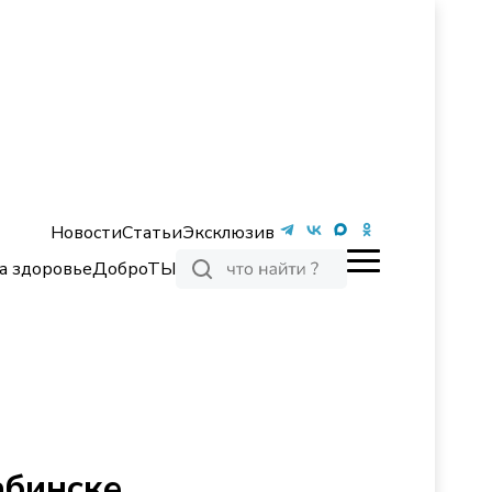
Новости
Статьи
Эксклюзив
а здоровье
ДоброТЫ
абинске