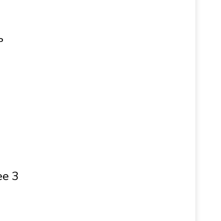
ь
ее 3