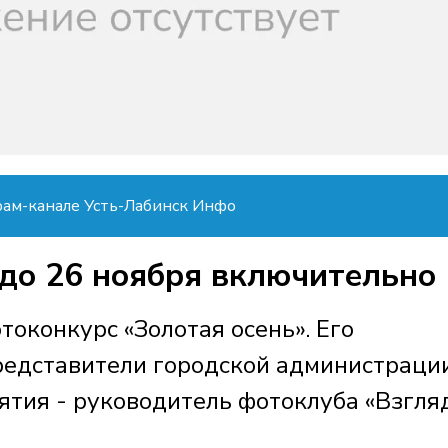
рам-канале Усть-Лабинск Инфо
до 26 ноября включительно
токонкурс «Золотая осень». Его
редставители городской администраци
ятия - руководитель фотоклуба «Взгля