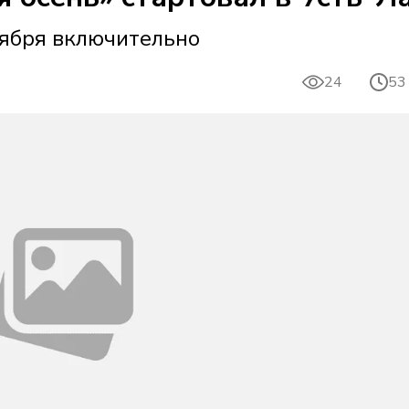
оября включительно
24
53