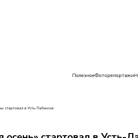
Полезное
Фоторепортажи
Н
ь» стартовал в Усть-Лабинске
 осень» стартовал в Усть-Л