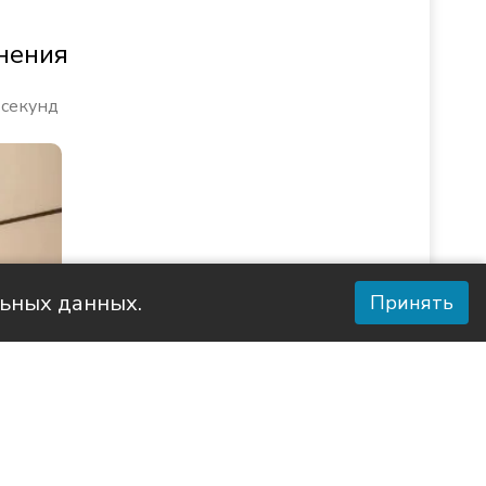
нения
 секунд
льных данных.
Принять