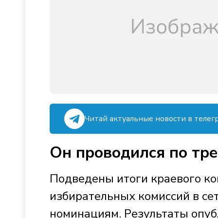
Читай актуальные новости в телег
Он проводился по тр
Подведены итоги краевого к
избирательных комиссий в се
номинациям. Результаты опуб