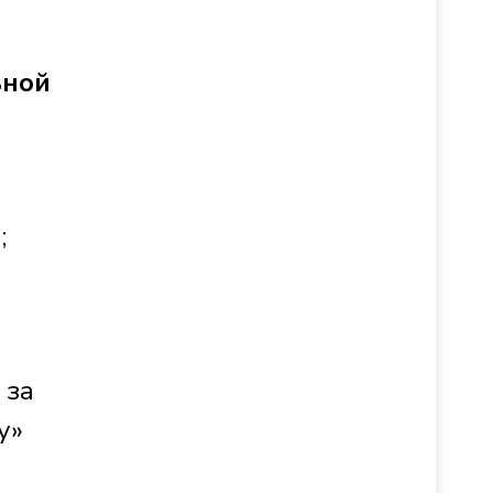
ьной
я
;
 за
у»