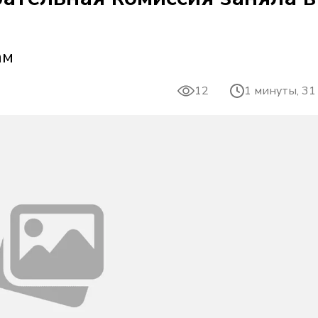
ам
12
1 минуты, 31