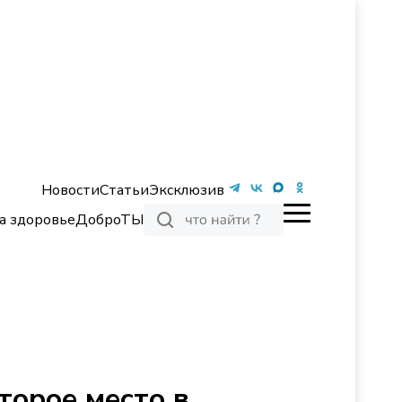
Новости
Статьи
Эксклюзив
а здоровье
ДоброТЫ
торое место в