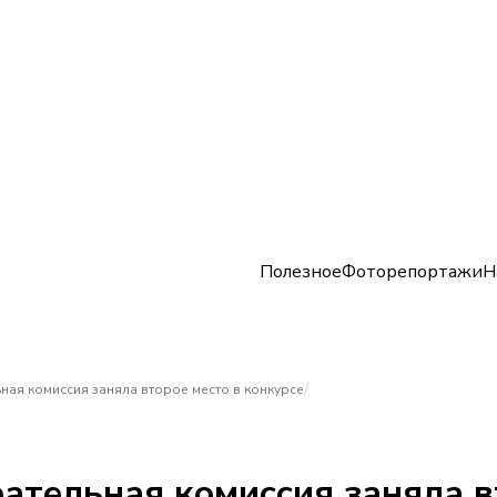
Полезное
Фоторепортажи
Н
/
ная комиссия заняла второе место в конкурсе
ательная комиссия заняла в