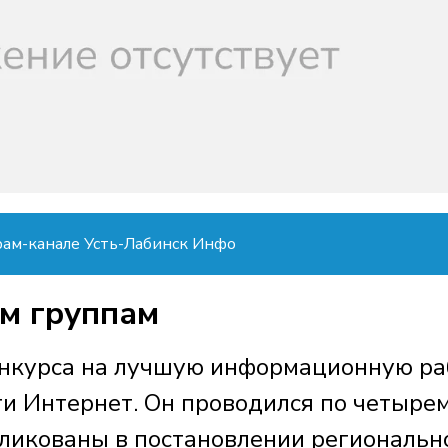
рам-канале Усть-Лабинск Инфо
ем группам
онкурса на лучшую информационную ра
ти Интернет. Он проводился по четыре
ликованы в постановлении региональн