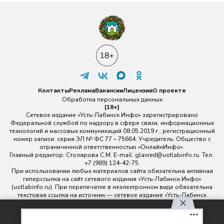
Контакты
Реклама
Вакансии
Лицензия
О проекте
Обработка персональных данных
[18+]
Сетевое издание «Усть-Лабинск Инфо» зарегистрировано
Федеральной службой по надзору в сфере связи, информационных
технологий и массовых коммуникаций 08.05.2019 г., регистрационный
номер записи: серия ЭЛ № ФС 77 – 75664. Учредитель: Общество с
ограниченной ответственностью «ОнлайнИнфо».
Главный редактор: Столярова С.М. E-mail:
glavred@ustlabinfo.ru
. Тел.:
+7 (989) 124-42-75.
При использовании любых материалов сайта обязательна активная
гиперссылка на сайт сетевого издания «Усть-Лабинск Инфо»
(ustlabinfo.ru). При перепечатке в неэлектронном виде обязательна
текстовая ссылка на источник — сетевое издание «Усть-Лабинск
инфо».
Использование фото- и видеоматериалов без письменного
Используя наш сайт, вы
разрешения редакции сетевого издания «Усть-Лабинск Инфо» не