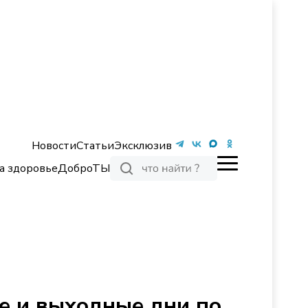
Новости
Статьи
Эксклюзив
а здоровье
ДоброТЫ
е и выходные дни по