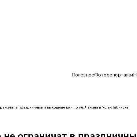
Полезное
Фоторепортажи
Н
раничат в праздничные и выходные дни по ул. Ленина в Усть-Лабинске
 не ограничат в праздничны