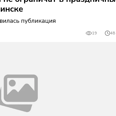
бинске
явилась публикация
19
48