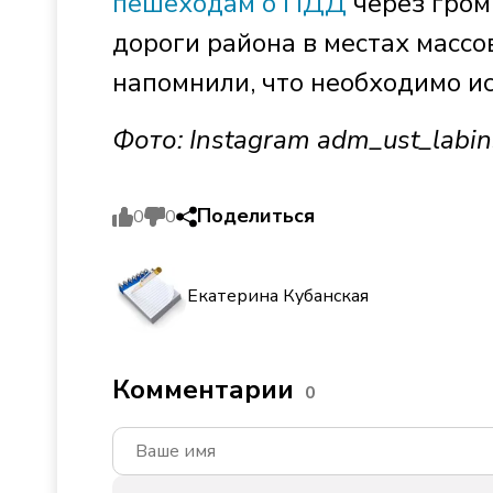
пешеходам о ПДД
через гром
дороги района в местах масс
напомнили, что необходимо и
Фото: Instagram adm_ust_labin
Поделиться
0
0
Екатерина Кубанская
Комментарии
0