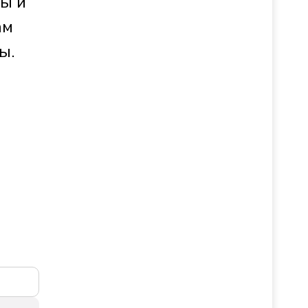
цы и
ам
ы.