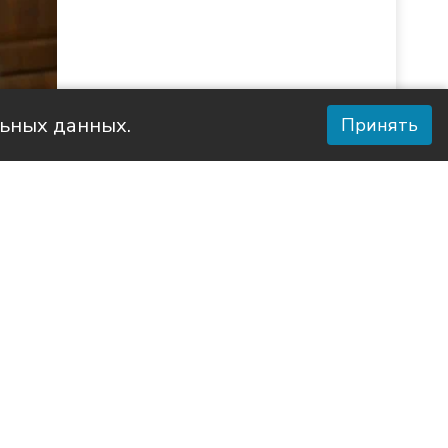
льных данных.
Принять
 района