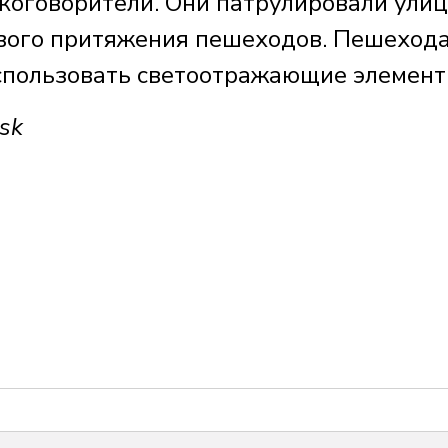
коговорители. Они патрулировали ули
ового притяжения пешеходов. Пешеход
спользовать светоотражающие элемент
sk