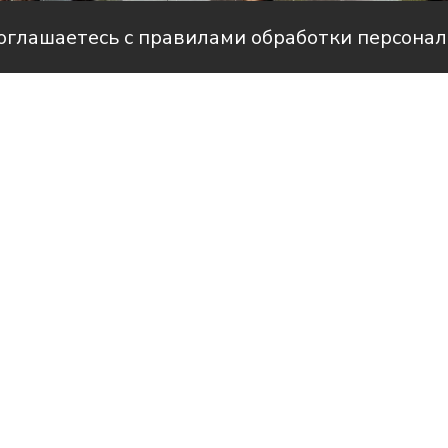
соглашаетесь с правилами обработки персона
Фото: амдинистрация Староминского
рам-канале Усть-Лабинск Инфо