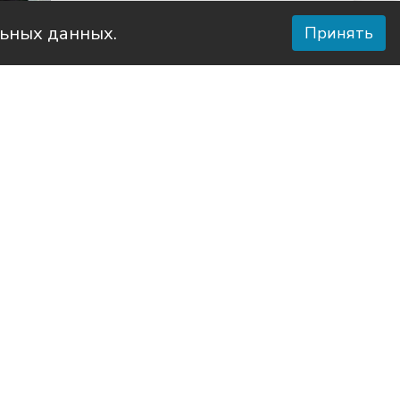
льных данных.
Принять
 района